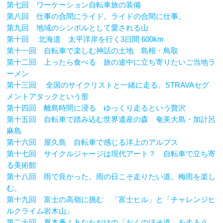
第七回 ワーケーション自転車旅の装備
第八回 仕事の合間にライド。ライドの合間に仕事。
第九回 地域のシンボルとして愛される山
第十回 北海道 太平洋岸を行く3日間 600km
第十一回 自転車で楽しむ神話の土地 島根・鳥取
第十二回 上ったら食べる 旅の途中に立ち寄りたいご当地ラ
ーメン
第十三回 全国のサイクリストと一緒に走る、STRAVAセグ
メントアタックという形
第十四回 離島時間に浸る ゆっくり走るという贅沢
第十五回 自転車で踏み込む世界遺産の森 奄美大島・加計呂
麻島
第十六回 屋久島 自転車で感じる洋上のアルプス
第十七回 サイクルジャージは現代アート？ 自転車で立ち寄
る美術館
第十八回 雨で良かった。雨の日こそ走りたい道。梅雨を楽し
む。
第十九回 富士の高嶺に挑む 「富士ヒル」と「チャレンジヒ
ルクライム岩木山」
第二十回 夏本番！あなただけの「おくのほそ道」を走ろう