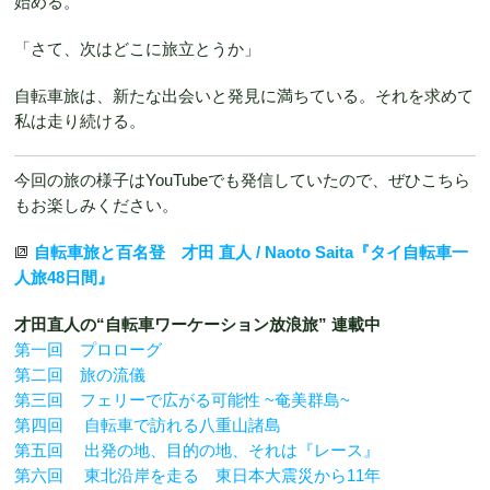
始める。
「さて、次はどこに旅立とうか」
自転車旅は、新たな出会いと発見に満ちている。それを求めて
私は走り続ける。
今回の旅の様子はYouTubeでも発信していたので、ぜひこちら
もお楽しみください。
自転車旅と百名登 才田 直人 / Naoto Saita『タイ自転車一
人旅48日間』
才田直人の“自転車ワーケーション放浪旅” 連載中
第一回 プロローグ
第二回 旅の流儀
第三回 フェリーで広がる可能性 ~奄美群島~
第四回 自転車で訪れる八重山諸島
第五回 出発の地、目的の地、それは『レース』
第六回 東北沿岸を走る 東日本大震災から11年