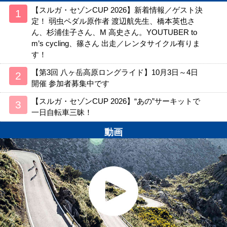
【スルガ・セゾンCUP 2026】新着情報／ゲスト決
定！ 弱虫ペダル原作者 渡辺航先生、橋本英也さ
ん、杉浦佳子さん、M 高史さん。YOUTUBER to
m’s cycling、篠さん 出走／レンタサイクル有りま
す！
【第3回 八ヶ岳高原ロングライド】10月3日～4日
開催 参加者募集中です
【スルガ・セゾンCUP 2026】“あの”サーキットで
一日自転車三昧！
動画