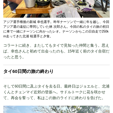
アジア選手権後の新城 幸也選手。昨年ナーソンで一緒に年を越し、今回
アジア選の遠征に帯同していた林 次郎さん。今回の私のタイの旅の初日
に車で一緒にナーソンに向かったレオ。ナーソンからこの日自走で250k
m走ってきた北浦 暁選手と夕食。
コラートに続き、またしてもタイで見知った仲間と集う。思え
ば、幸也さんと初めて出会ったのも、15年近く前のタイ合宿だ
ったと思う。
タイ60日間の旅の終わり
そして60日間に及ぶタイを去る日。最終日はジョエルと、北浦
くんとチェンマイ近郊の登坂へ。サドルトークに花を咲かせ
て、再会を誓って、私はこの旅のライドに終わりを告げた。