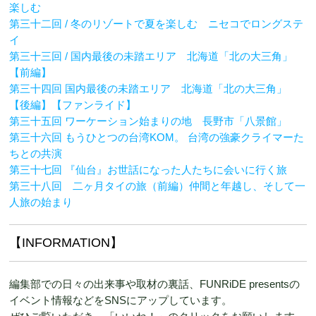
楽しむ
第三十二回 / 冬のリゾートで夏を楽しむ ニセコでロングステ
イ
第三十三回 / 国内最後の未踏エリア 北海道「北の大三角」
【前編】
第三十四回 国内最後の未踏エリア 北海道「北の大三角」
【後編】【ファンライド】
第三十五回 ワーケーション始まりの地 長野市「八景館」
第三十六回 もうひとつの台湾KOM。 台湾の強豪クライマーた
ちとの共演
第三十七回 『仙台』お世話になった人たちに会いに行く旅
第三十八回 二ヶ月タイの旅（前編）仲間と年越し、そして一
人旅の始まり
【INFORMATION】
編集部での日々の出来事や取材の裏話、FUNRiDE presentsの
イベント情報などをSNSにアップしています。