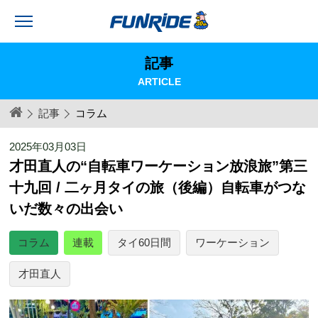
記事
ARTICLE
記事
コラム
2025年03月03日
才田直人の“自転車ワーケーション放浪旅”第三
十九回 / 二ヶ月タイの旅（後編）自転車がつな
いだ数々の出会い
コラム
連載
タイ60日間
ワーケーション
才田直人