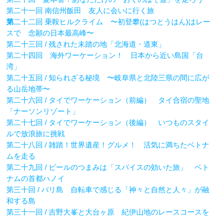
第二十一回 南信州飯田 友人に会いに行く旅
第
二十二回 乗鞍ヒルクライム 〜初登攀(はつとうはん)はレー
スで 念願の日本最高峰〜
第二十三回 / 残された未踏の地「北海道・道東」
第二十四回 海外ワーケーション！ 日本から近い島国「台
湾」
第二十五回 / 知られざる秘境 〜岐阜県と北陸三県の間に広が
る山岳地帯〜
第二十六回 / タイでワーケーション（前編） タイ合宿の聖地
「ナーソンリゾート」
第二十七回 / タイでワーケーション（後編） いつものスタイ
ルで放浪旅に挑戦
第二十八回 / 雑踏！世界遺産！グルメ！ 活気に満ちたベトナ
ムを走る
第二十九回 / ビールのつまみは「スパイスの効いた旅」 ベト
ナムの首都ハノイ
第三十回 / バリ島 自転車で感じる「神々と自然と人々」が融
和する島
第三十一回 / 吉野大峯と大台ヶ原 紀伊山地のレースコースを