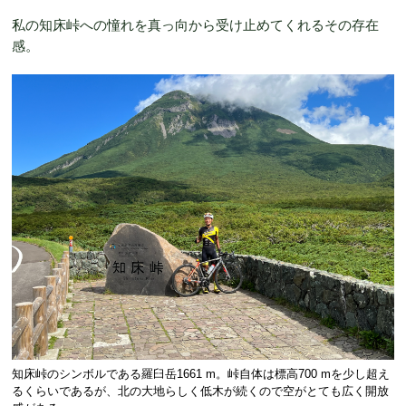
私の知床峠への憧れを真っ向から受け止めてくれるその存在
感。
知床峠のシンボルである羅臼岳1661 m。峠自体は標高700 mを少し超え
るくらいであるが、北の大地らしく低木が続くので空がとても広く開放