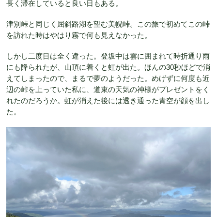
長く滞在していると良い日もある。
津別峠と同じく屈斜路湖を望む美幌峠。この旅で初めてこの峠
を訪れた時はやはり霧で何も見えなかった。
しかし二度目は全く違った。登坂中は雲に囲まれて時折通り雨
にも降られたが、山頂に着くと虹が出た。ほんの30秒ほどで消
えてしまったので、まるで夢のようだった。めげずに何度も近
辺の峠を上っていた私に、道東の天気の神様がプレゼントをく
れたのだろうか。虹が消えた後には透き通った青空が顔を出し
た。