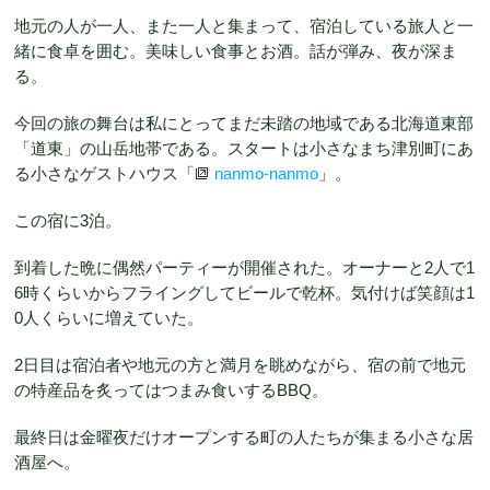
地元の人が一人、また一人と集まって、宿泊している旅人と一
緒に食卓を囲む。美味しい食事とお酒。話が弾み、夜が深ま
る。
今回の旅の舞台は私にとってまだ未踏の地域である北海道東部
「道東」の山岳地帯である。スタートは小さなまち津別町にあ
る小さなゲストハウス「
nanmo-nanmo
」。
この宿に3泊。
到着した晩に偶然パーティーが開催された。オーナーと2人で1
6時くらいからフライングしてビールで乾杯。気付けば笑顔は1
0人くらいに増えていた。
2日目は宿泊者や地元の方と満月を眺めながら、宿の前で地元
の特産品を炙ってはつまみ食いするBBQ。
最終日は金曜夜だけオープンする町の人たちが集まる小さな居
酒屋へ。