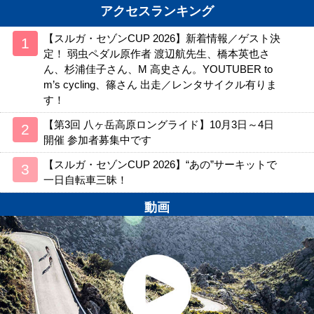
アクセスランキング
【スルガ・セゾンCUP 2026】新着情報／ゲスト決
定！ 弱虫ペダル原作者 渡辺航先生、橋本英也さ
ん、杉浦佳子さん、M 高史さん。YOUTUBER to
m’s cycling、篠さん 出走／レンタサイクル有りま
す！
【第3回 八ヶ岳高原ロングライド】10月3日～4日
開催 参加者募集中です
【スルガ・セゾンCUP 2026】“あの”サーキットで
一日自転車三昧！
動画