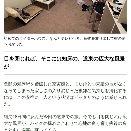
初めてのライダーハウス。なんとテレビ付き。荷物を放り出して熊の湯
へ向かった
目を閉じれば、そこには知床の、道東の広大な風景
が
念願の知床峠を踏破した充実感と、またひとつ未踏の地がなく
なってしまった寂しさの入り混じった複雑な気持ちを消化する
には、この安宿に一人という状況はピッタリのように感じられ
た。
結局18日間に及んだ今回の道東での旅。今でも目を閉じれば広
大な風景が、バイクの揺れに合わせて心地の良く響く熊鈴の音
とともに脳裏に蘇ってくる。