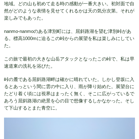
地域。どの山も初めて走る時の感動が一番大きい。初対面で自
然がどのような表情を見せてくれるかは天の気分次第。それが
楽しみでもあった。
nanmo-nanmoのある津別町には、屈斜路湖を望む津別峠があ
る。標高1000mに迫るこの峠からの展望を私は楽しみにしてい
た。
この旅で最初の大きな山岳アタックとなったこの峠で、私は早
速道東の洗礼を浴びた。
峠の麓である屈斜路湖畔は確かに晴れていた。しかし登坂に入
るとあっという間に雲の中に入り、雨が降り始めた。展望台に
たどり着く頃には視界はまったく無く、そこに広がっているで
あろう屈斜路湖の絶景を心の目で想像するしかなかった。そし
て下山するとまた青空に。