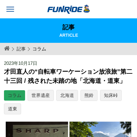
記事
ARTICLE
記事
コラム
2023年10月17日
才田直人の“自転車ワーケーション放浪旅”第二
十三回 / 残された未踏の地「北海道・道東」
コラム
世界遺産
北海道
熊鈴
知床峠
道東