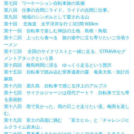
第七回 ワーケーション自転車旅の装備
第八回 仕事の合間にライド。ライドの合間に仕事。
第九回 地域のシンボルとして愛される山
第十回 北海道 太平洋岸を行く3日間 600km
第十一回 自転車で楽しむ神話の土地 島根・鳥取
第十二回 上ったら食べる 旅の途中に立ち寄りたいご当地ラ
ーメン
第十三回 全国のサイクリストと一緒に走る、STRAVAセグ
メントアタックという形
第十四回 離島時間に浸る ゆっくり走るという贅沢
第十五回 自転車で踏み込む世界遺産の森 奄美大島・加計呂
麻島
第十六回 屋久島 自転車で感じる洋上のアルプス
第十七回 サイクルジャージは現代アート？ 自転車で立ち寄
る美術館
第十八回 雨で良かった。雨の日こそ走りたい道。梅雨を楽し
む。
第十九回 富士の高嶺に挑む 「富士ヒル」と「チャレンジヒ
ルクライム岩木山」
第二十回 夏本番！あなただけの「おくのほそ道」を走ろう