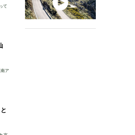
って
仙
東南ア
力と