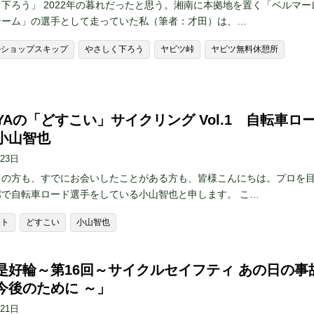
下ろう」 2022年の暮れだったと思う。湘南に本拠地を置く「ベルマー
チーム」の選手として走っていた私（筆者：才田）は、…
ルショップスキップ
やさしく下ろう
ヤビツ峠
ヤビツ無料休憩所
YAの「どすこい」サイクリング Vol.1 自転車ロ
小山智也
月23日
ての方も、すでにお会いしたことがある方も、皆様こんにちは。プロを
パで自転車ロード選手をしている小山智也と申します。 こ…
スト
どすこい
小山智也
是好輪～第16回～サイクルセイフティ あの日の事
今後のために ～」
月21日