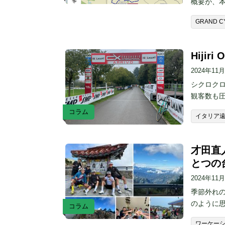
概要が、
GRAND C
Hijir
2024年11
シクロク
観客数も
コラム
イタリア
才田直
とつの
2024年11
季節外れ
のように
コラム
ワーケー