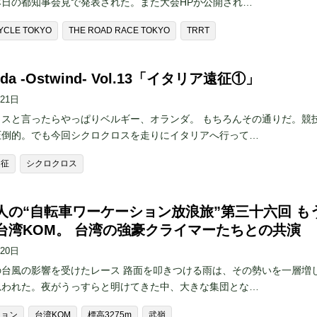
本日の都知事会見で発表された。また大会HPが公開され…
YCLE TOKYO
THE ROAD RACE TOKYO
TRRT
i Oda -Ostwind- Vol.13「イタリア遠征①」
月21日
ロスと言ったらやっぱりベルギー、オランダ。 もちろんその通りだ。競
圧倒的。でも今回シクロクロスを走りにイタリアへ行って…
遠征
シクロクロス
人の“自転車ワーケーション放浪旅”第三十六回 も
台湾KOM。 台湾の強豪クライマーたちとの共演
月20日
の台風の影響を受けたレース 路面を叩きつける雨は、その勢いを一層増
思われた。夜がうっすらと明けてきた中、大きな集団とな…
ション
台湾KOM
標高3275m
武嶺