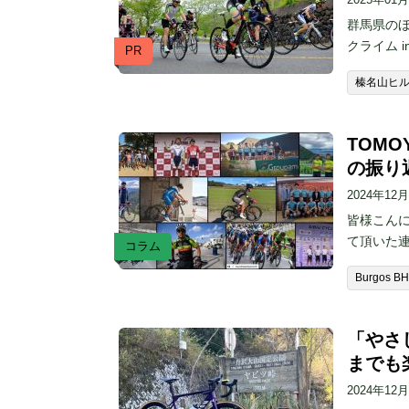
群馬県の
クライム 
PR
榛名山ヒ
TOMO
の振り
2024年12
皆様こん
て頂いた
コラム
Burgos BH
「やさ
までも
2024年12