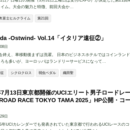
6月1日／日曜日の開催（5月31日土曜日は受付/EXPO）が決定した第21回M
ライム。大会の魅力と特徴、前回大会か…
Mt.富士ヒルクライム
第21回
i Oda -Ostwind- Vol.14「イタリア遠征②」
月08日
を終え、車移動後まずは洗濯。 日本のビジネスホテルではコインラン
ころも多いが、ヨーロッパはランドリーサービスになって…
遠征
シクロクロス
弱虫ペダル
織田聖
年7月13日東京都開催のUCIエリート男子ロードレ
 ROAD RACE TOKYO TAMA 2025」HP公開・コ
月29日
25年UCIカレンダーでも発表されていた東京都で行われるUCIレースの