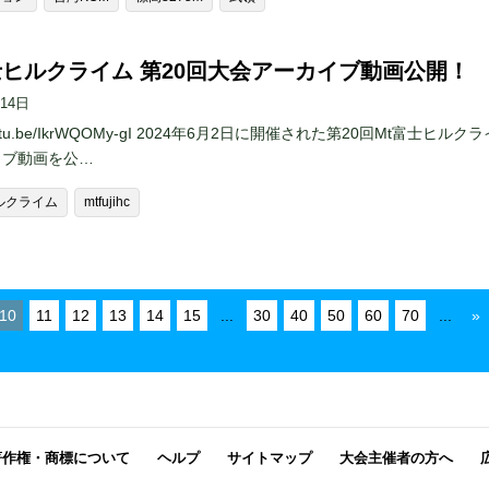
富士ヒルクライム 第20回大会アーカイブ動画公開！
月14日
/youtu.be/IkrWQOMy-gI 2024年6月2日に開催された第20回Mt富士ヒルク
イブ動画を公…
ヒルクライム
mtfujihc
10
11
12
13
14
15
...
30
40
50
60
70
...
»
著作権・商標について
ヘルプ
サイトマップ
大会主催者の方へ