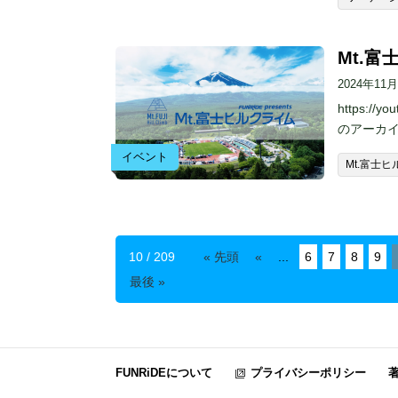
Mt.
2024年11
https:/
のアーカ
イベント
Mt.富士
10 / 209
« 先頭
«
...
6
7
8
9
最後 »
FUNRiDEについて
プライバシーポリシー