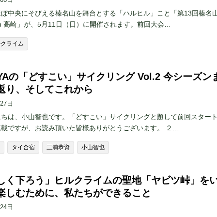
ほぼ中央にそびえる榛名山を舞台とする「ハルヒル」こと「第13回榛名
in 高崎」が、5月11日（日）に開催されます。前回大会…
ルクライム
YAの「どすこい」サイクリング Vol.2 今シーズン
返り、そしてこれから
月27日
にちは、小山智也です。「どすこい」サイクリングと題して前回スター
連載ですが、お読み頂いた皆様ありがとうございます。 ２…
タイ合宿
三浦恭資
小山智也
しく下ろう」ヒルクライムの聖地「ヤビツ峠」を
楽しむために、私たちができること
月24日