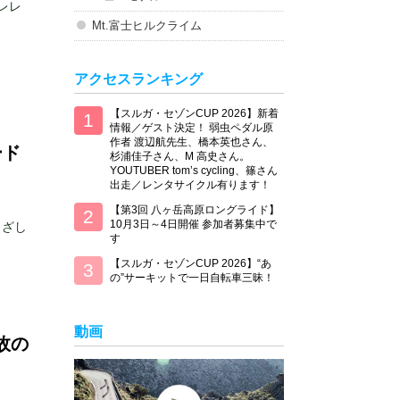
レレ
Mt.富士ヒルクライム
アクセスランキング
【スルガ・セゾンCUP 2026】新着
情報／ゲスト決定！ 弱虫ペダル原
作者 渡辺航先生、橋本英也さん、
ード
杉浦佳子さん、M 高史さん。
YOUTUBER tom’s cycling、篠さん
出走／レンタサイクル有ります！
【第3回 八ヶ岳高原ロングライド】
10月3日～4日開催 参加者募集中で
目ざし
す
【スルガ・セゾンCUP 2026】“あ
の”サーキットで一日自転車三昧！
動画
故の