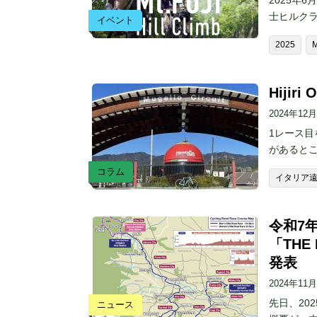
2025年
士ヒルク
イベント
2025
Hijir
2024年12
1レース目
があると
コラム
イタリア
令和7
「THE
発表
2024年11
先日、20
ニュース