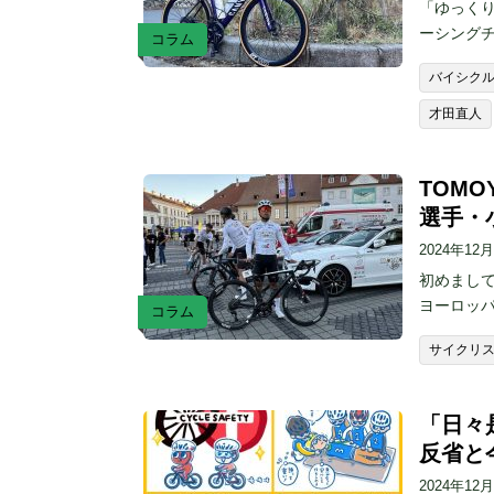
「ゆっくり
ーシング
コラム
バイシク
才田直人
TOMO
選手・
2024年12
初めまし
ヨーロッ
コラム
サイクリ
「日々
反省と
2024年12