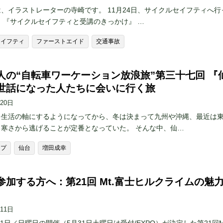
、イラストレーターの寺崎です。 11月24日、サイクルセイフティへ行
 『サイクルセイフティと受講のきっかけ』 …
セイフティ
ファーストエイド
交通事故
人の“自転車ワーケーション放浪旅”第三十七回 『
世話になった人たちに会いに行く旅
月20日
を生活の軸にするようになってから、冬は決まって九州や沖縄、最近は
、寒さから逃げることが定番となっていた。 そんな中、仙…
ップ
仙台
増田成幸
参加する方へ：第21回 Mt.富士ヒルクライムの魅
月11日