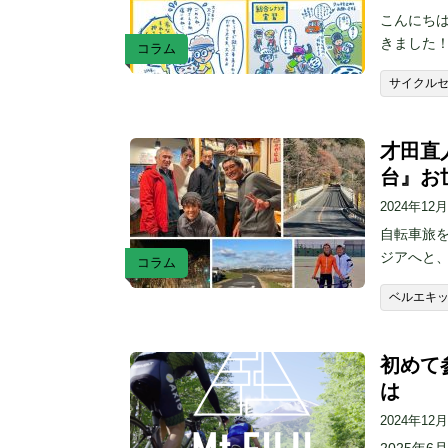
こんにちは
きました！
コラム
サイクル
才田直
台』お
2024年12
自転車旅
ジアへと
コラム
ベルエキ
初めて
は
2024年12