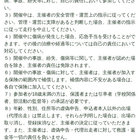
病、事故、紛失等に対し、自己の責任において参加してくださ
い。
３）開催中は、主催者の安全管理・運営上の指示に従ってくだ
さい。管理・運営に支障があると判断した場合、主催者の指示
に従って走行を中止してください。
４）開催中に傷病が発生した場合、応急手当を受けることがで
きます。その後の治療や経過等については自己の責任において
対応してください。
５）開催中の事故、紛失、傷病等に関して、主催者が認めた場
合を除き、主催者の責任は免除されます。
６）開催中の事故・傷病に対して、主催者は、主催者が加入す
る保険の範囲内で補償します。補償内容に不安がある場合は、
各自で保険に加入してください。
７）参加者が18歳未満の方は、保護者または引率者（学校関係
者、部活動の監督等）の承諾が必要です。
８）年齢、性別、住所等の虚偽申告、申込者本人以外の出場
（代理出走）は禁止します。それらが判明した場合は、出場の
取り消し、登録抹消など、主催者の決定に従っていただきま
す。また、主催者は、虚偽申告・代理出走者に対して救護・返
金等一切の責任を負いません。