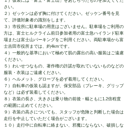
１）仮装には「富士・富士山」をあしらったものを加えてくだ
さい。
２）ゼッケンは必ず胸に付けてください。ゼッケン番号を見
て、評価対象者の識別をします。
３）市役所に駐車場の用意はございません。駐車場をご利用の
方は、富士ヒルクライム前日参加者用の富士急ハイランド駐車
場または富士山パーキングをご利用ください。両駐車場から富
士吉田市役所までは、約4kmです。
４）一般的な基準において極めて肌の露出の高い服装はご遠慮
ください。
５）わいせつなもの、著作権の許諾が取れていないものなどの
服装・衣装はご遠慮ください。
６）ヘルメット、グローブを必ず着用してください。
７）自転車の仮装も認ますが、保安部品（ブレーキ、グリップ
など）は必ず装着してください。
８）衣装の長さ、大きさは乗り物の前後・幅ともに1.2倍程度
の範囲に止めてください。
９）衣装の高さについても、スタッフが危険と判断した場合は
走行を中止していただく場合がございます。
１０）走行中に自転車に絡まない、邪魔にならない、破損しな