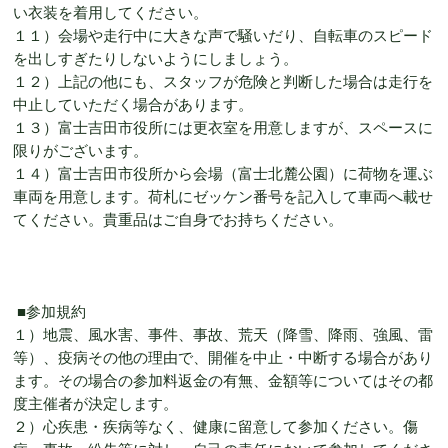
い衣装を着用してください。
１１）会場や走行中に大きな声で騒いだり、自転車のスピード
を出しすぎたりしないようにしましょう。
１２）上記の他にも、スタッフが危険と判断した場合は走行を
中止していただく場合があります。
１３）富士吉田市役所には更衣室を用意しますが、スペースに
限りがございます。
１４）富士吉田市役所から会場（富士北麓公園）に荷物を運ぶ
車両を用意します。荷札にゼッケン番号を記入して車両へ載せ
てください。貴重品はご自身でお持ちください。
■参加規約
１）地震、風水害、事件、事故、荒天（降雪、降雨、強風、雷
等）、疫病その他の理由で、開催を中止・中断する場合があり
ます。その場合の参加料返金の有無、金額等についてはその都
度主催者が決定します。
２）心疾患・疾病等なく、健康に留意して参加ください。傷