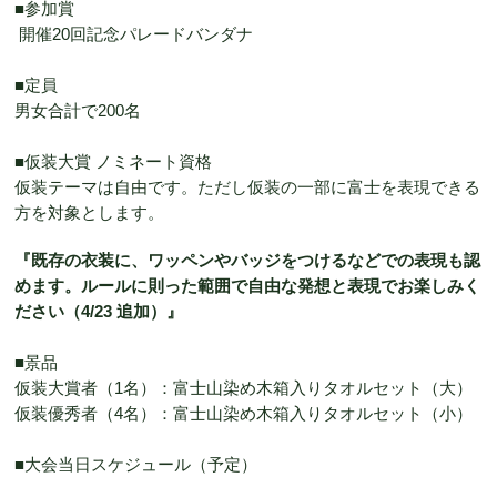
■参加賞
開催20回記念パレードバンダナ
■定員
男女合計で200名
■仮装大賞 ノミネート資格
仮装テーマは自由です。ただし仮装の一部に富士を表現できる
方を対象とします。
『既存の衣装に、ワッペンやバッジをつけるなどでの表現も認
めます。ルールに則った範囲で自由な発想と表現でお楽しみく
ださい（4/23 追加）』
■景品
仮装大賞者（1名）：富士山染め木箱入りタオルセット（大）
仮装優秀者（4名）：富士山染め木箱入りタオルセット（小）
■大会当日スケジュール（予定）