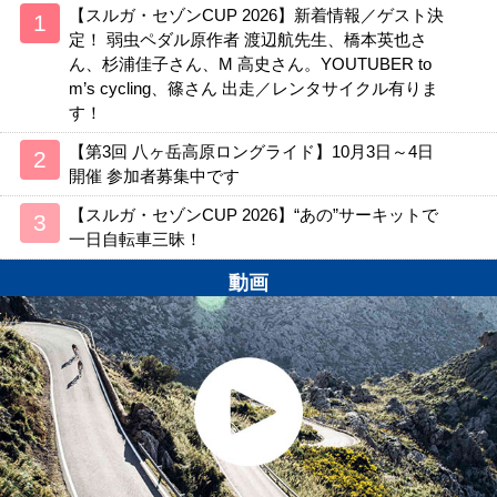
【スルガ・セゾンCUP 2026】新着情報／ゲスト決
定！ 弱虫ペダル原作者 渡辺航先生、橋本英也さ
ん、杉浦佳子さん、M 高史さん。YOUTUBER to
m’s cycling、篠さん 出走／レンタサイクル有りま
す！
【第3回 八ヶ岳高原ロングライド】10月3日～4日
開催 参加者募集中です
【スルガ・セゾンCUP 2026】“あの”サーキットで
一日自転車三昧！
動画