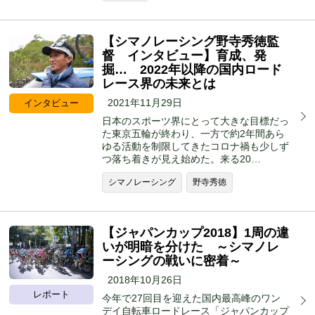
【シマノレーシング野寺秀徳監
督 インタビュー】育成、発
掘… 2022年以降の国内ロード
レース界の未来とは
2021年11月29日
インタビュー
日本のスポーツ界にとって大きな目標だっ
た東京五輪が終わり、一方で約2年間あら
ゆる活動を制限してきたコロナ禍も少しず
つ落ち着きが見え始めた。来る20…
シマノレーシング
野寺秀徳
【ジャパンカップ2018】1周の違
いが明暗を分けた ～シマノレ
ーシングの戦いに密着～
2018年10月26日
レポート
今年で27回目を迎えた国内最高峰のワン
デイ自転車ロードレース「ジャパンカップ