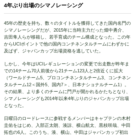
4年ぶり出場のシマノレーシング
45年の歴史を持ち、数々のタイトルを獲得してきた国内名門の
シマノレーシングだが、2015年に当時主力だった畑中勇介、
吉田隼人らが移籍し、若手育成のチーム構成となった。この年
からUCIポイントで他の国内コンチネンタルチームにわずかに
及ばず、ジャパンカップ出場資格を逃していた。
しかし、今年はUCIレギュレーションの変更で出走数が昨年ま
での14チーム70人前後から21チーム123人と2倍近くに拡大
（ワールドチーム5、プロコンチネンタルチーム3、コンチネン
タルチーム12＜国外5、国内7＞、日本ナショナルチーム1）。
その結果、より多くのチームに門戸が開かれるかたちとなり、
シマノレーシングも2014年以来4年ぶりのジャパンカップ出場
となった。
日曜日のロードレースに参戦するメンバーはキャプテンの木村
圭佑をはじめ、入部正太朗、湊諒、横山航太、黒枝咲哉、中田
拓也の6人。このうち、湊、横山、中田はジャパンカップ初出