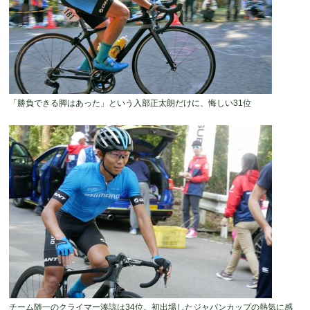
「勝負できる脚はあった」という入部正太朗だけに、悔しい31位
チーム随一のクライマー湊諒は34位。初出場したジャパンカップの熱気に感