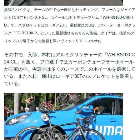
湊諒のバイクは、チームの中でも一般的なセッティング。フレームはジャイア
ントTCRアドバンストSL、ホイールはセミディープリム「WH-R9100-C40-T
U」で、スプロケットはローギア28T。電動変速のDi2、パワーメーター付クラ
ンク「FC-R9100-P」といった最新機材ももちろん装備。タイヤは、抜群のグ
リップ力で選手からの信頼も厚いヴィットリア・コルサだ
その中で、入部、木村はアルミクリンチャーの「WH-R9100-C
24-CL」を履く。プロ選手ではカーボンチューブラーホイール
が主流の中、両選手は多くのレースでこのホイールを選択して
いる。また木村、横山はローギア30Tのスプロケットを装着し
ている。