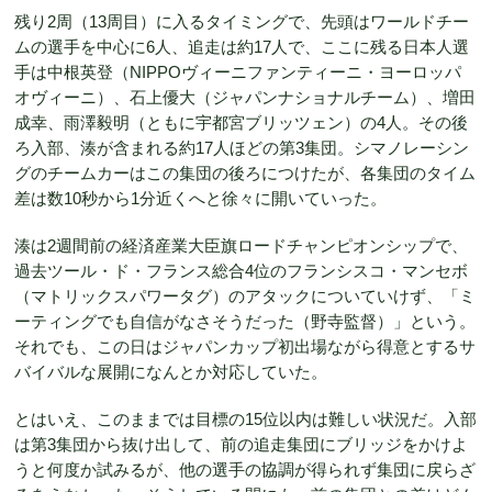
残り2周（13周目）に入るタイミングで、先頭はワールドチー
ムの選手を中心に6人、追走は約17人で、ここに残る日本人選
手は中根英登（NIPPOヴィーニファンティーニ・ヨーロッパ
オヴィーニ）、石上優大（ジャパンナショナルチーム）、増田
成幸、雨澤毅明（ともに宇都宮ブリッツェン）の4人。その後
ろ入部、湊が含まれる約17人ほどの第3集団。シマノレーシン
グのチームカーはこの集団の後ろにつけたが、各集団のタイム
差は数10秒から1分近くへと徐々に開いていった。
湊は2週間前の経済産業大臣旗ロードチャンピオンシップで、
過去ツール・ド・フランス総合4位のフランシスコ・マンセボ
（マトリックスパワータグ）のアタックについていけず、「ミ
ーティングでも自信がなさそうだった（野寺監督）」という。
それでも、この日はジャパンカップ初出場ながら得意とするサ
バイバルな展開になんとか対応していた。
とはいえ、このままでは目標の15位以内は難しい状況だ。入部
は第3集団から抜け出して、前の追走集団にブリッジをかけよ
うと何度か試みるが、他の選手の協調が得られず集団に戻らざ