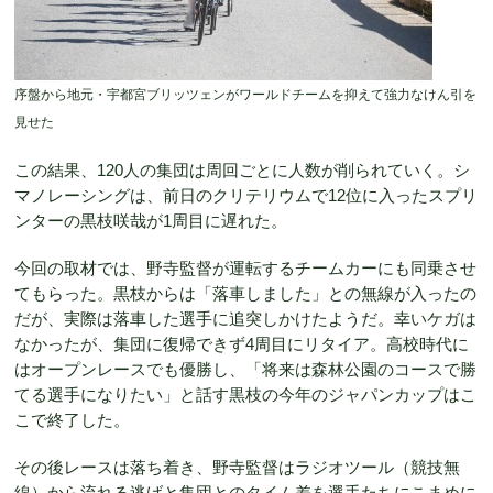
序盤から地元・宇都宮ブリッツェンがワールドチームを抑えて強力なけん引を
見せた
この結果、120人の集団は周回ごとに人数が削られていく。シ
マノレーシングは、前日のクリテリウムで12位に入ったスプリ
ンターの黒枝咲哉が1周目に遅れた。
今回の取材では、野寺監督が運転するチームカーにも同乗させ
てもらった。黒枝からは「落車しました」との無線が入ったの
だが、実際は落車した選手に追突しかけたようだ。幸いケガは
なかったが、集団に復帰できず4周目にリタイア。高校時代に
はオープンレースでも優勝し、「将来は森林公園のコースで勝
てる選手になりたい」と話す黒枝の今年のジャパンカップはこ
こで終了した。
その後レースは落ち着き、野寺監督はラジオツール（競技無
線）から流れる逃げと集団とのタイム差を選手たちにこまめに