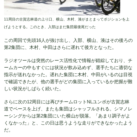
11周目の古賀志林道の上り口、横山、木村、湊がまとまってポジションを上
げようとする。このとき、入部はまだ集団最後尾だった
この周回で先頭16人が抜け出し、入部、横山、湊はその後ろの
第2集団に、木村、中田はさらに遅れて後方となった。
ラジオツールは突然のレース活性化で情報が錯綜しており、チ
ームカーの中もすぐには状況が飲み込めず、選手たちに適切な
指示が送れなかった。遅れた集団に木村、中田がいるのは目視
で確認できたが、他の選手がどの集団に入っているか把握が難
しい状況がしばらく続いた。
さらに次の12周目には再びチームロットNLユンボが古賀志林
道でペースを上げ、またも集団はシャッフルされる。シマノレ
ーシングからは第2集団にいた横山が脱落。「あまり調子がよ
くなかった」と、この日は思うような走りができなかったよう
だ。