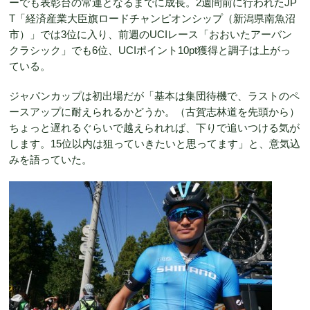
ーでも表彰台の常連となるまでに成長。2週間前に行われたJP
T「経済産業大臣旗ロードチャンピオンシップ（新潟県南魚沼
市）」では3位に入り、前週のUCIレース「おおいたアーバン
クラシック」でも6位、UCIポイント10pt獲得と調子は上がっ
ている。
ジャパンカップは初出場だが「基本は集団待機で、ラストのペ
ースアップに耐えられるかどうか。（古賀志林道を先頭から）
ちょっと遅れるぐらいで越えられれば、下りで追いつける気が
します。15位以内は狙っていきたいと思ってます」と、意気込
みを語っていた。