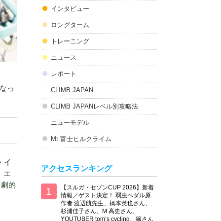
インタビュー
ロングターム
トレーニング
ニュース
レポート
となっ
CLIMB JAPAN
CLIMB JAPANレベル別攻略法
ニューモデル
Mt.富士ヒルクライム
・イ
アクセスランキング
。エ
を劇的
【スルガ・セゾンCUP 2026】新着
情報／ゲスト決定！ 弱虫ペダル原
作者 渡辺航先生、橋本英也さん、
杉浦佳子さん、M 高史さん。
YOUTUBER tom’s cycling、篠さん