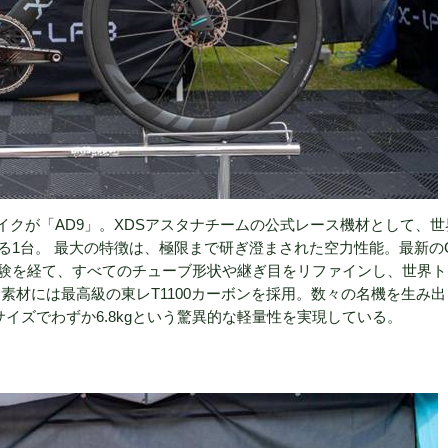
バイクが「AD9」。XDSアスタナチームの公式レース機材として、世
1台。 最大の特徴は、極限まで研ぎ澄まされた空力性能。最新のC
験を経て、すべてのチューブ形状や継ぎ目をリファインし、世界ト
素材には最高級の東レT1100カーボンを採用。数々の名機を生み出
サイズでわずか6.8kgという驚異的な軽量性を実現している。