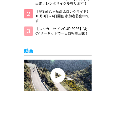
出走／レンタサイクル有ります！
【第3回 八ヶ岳高原ロングライド】
10月3日～4日開催 参加者募集中で
す
【スルガ・セゾンCUP 2026】“あ
の”サーキットで一日自転車三昧！
動画