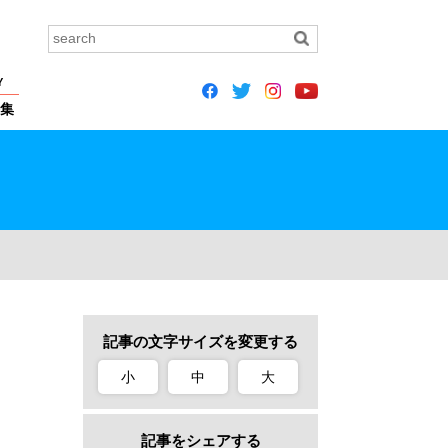
Y
集
記事の文字サイズを変更する
介！
小
中
大
記事をシェアする