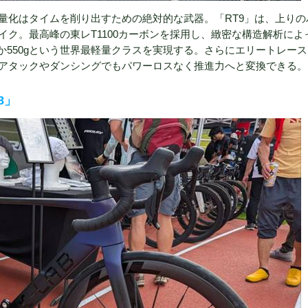
量化はタイムを削り出すための絶対的な武器。「RT9」は、上りの
ク。最高峰の東レT1100カーボンを採用し、緻密な構造解析によ
550gという世界最軽量クラスを実現する。さらにエリートレー
アタックやダンシングでもパワーロスなく推進力へと変換できる。
8」