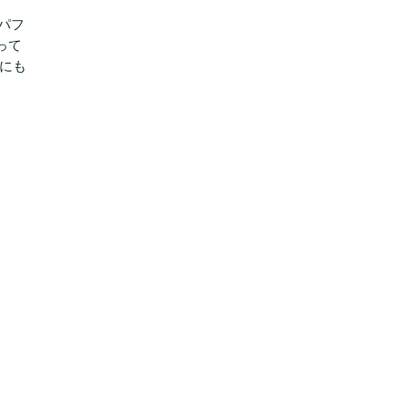
パフ
って
スにも