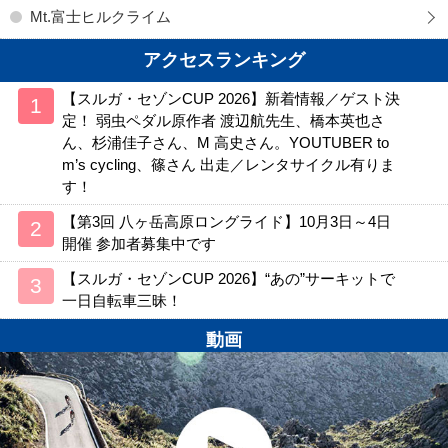
Mt.富士ヒルクライム
アクセスランキング
【スルガ・セゾンCUP 2026】新着情報／ゲスト決
定！ 弱虫ペダル原作者 渡辺航先生、橋本英也さ
ん、杉浦佳子さん、M 高史さん。YOUTUBER to
m’s cycling、篠さん 出走／レンタサイクル有りま
す！
【第3回 八ヶ岳高原ロングライド】10月3日～4日
開催 参加者募集中です
【スルガ・セゾンCUP 2026】“あの”サーキットで
一日自転車三昧！
動画