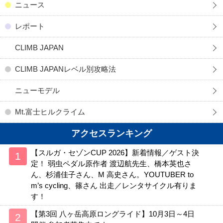
ニュース
レポート
CLIMB JAPAN
CLIMB JAPANレベル別攻略法
ニューモデル
Mt.富士ヒルクライム
アクセスランキング
【スルガ・セゾンCUP 2026】新着情報／ゲスト決
定！ 弱虫ペダル原作者 渡辺航先生、橋本英也さ
ん、杉浦佳子さん、M 高史さん。YOUTUBER to
m’s cycling、篠さん 出走／レンタサイクル有りま
す！
【第3回 八ヶ岳高原ロングライド】10月3日～4日