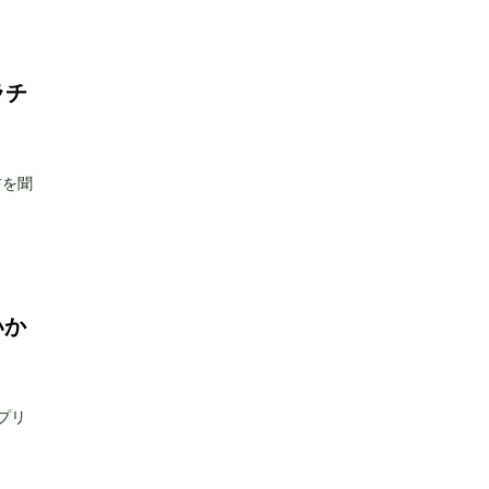
ラチ
前を聞
いか
プリ