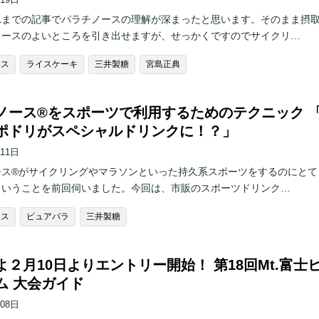
れまでの記事でパラチノースの理解が深まったと思います。そのまま摂
ノースのよいところを引き出せますが、せっかくですのでサイクリ…
ース
ライスケーキ
三井製糖
宮島正典
ノース®️をスポーツで利用するためのテクニック 
ポドリがスペシャルドリンクに！？」
月11日
ス®︎がサイクリングやマラソンといった持久系スポーツをするのにとて
ということを前回伺いました。今回は、市販のスポーツドリンク…
ース
ピュアパラ
三井製糖
よ２月10日よりエントリー開始！ 第18回Mt.富士
ム 大会ガイド
月08日