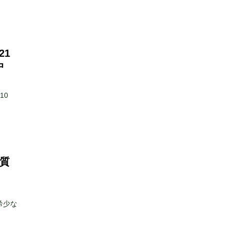
21
中
10
質
希少な