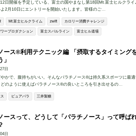
6月12日開催を予定している、富士の国やまなし第18回Mt.富士ヒルクライ
よ2月10日にエントリーを開始いたします。皆様のご…
R
Mt.富士ヒルクライム
zwift
カロリー消費チャレンジ
パワープロダクション
富士スバルライン
富士ヒル道場
ノース®︎利用テクニック編 「摂取するタイミング
う」
月27日
やかで、腹持ちがいい。そんなパラチノース®︎は持久系スポーツに最適
どのように使えばパラチノース®︎の良いところを引き出せるの…
ース
ピュアパラ
三井製糖
ノースって、どうして「パラチノース」って呼ば
？
月04日