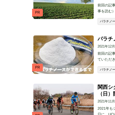
前回の記
事を読む
PR
パラチノ
パラチ
2021年12
前回の記
ていただ
PR
パラチノ
関西シク
（日）
2021年11
2021年
日に、UC