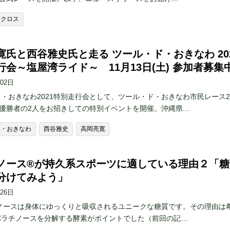
ロクロス
寛氏と西谷雅史氏と走る ツール・ド・おきなわ 20
行会～塩屋湾ライド～ 11月13日(土) 参加者募集
月02日
・おきなわ2021特別走行会として、ツール・ド・おきなわ市民レース2
㎞優勝者の2人をお招きしての特別イベントを開催。沖縄県…
ド・おきなわ
西谷雅史
高岡亮寛
ノース®︎が持久系スポーツに適している理由２「糖
分けてみよう」
月26日
ースは身体にゆっくりと吸収されるユニークな糖質です。その理由は
パラチノースを分解する酵素がポイントでした（前回の記…