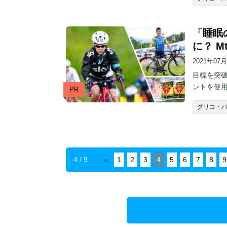
「睡眠
に？ 
2021年07
目標を突破
ントを使用
PR
グリコ・
4 / 9
«
1
2
3
4
5
6
7
8
9