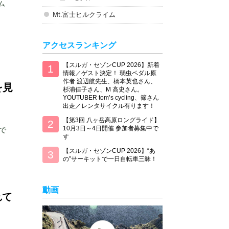
ム
Mt.富士ヒルクライム
アクセスランキング
【スルガ・セゾンCUP 2026】新着
情報／ゲスト決定！ 弱虫ペダル原
作者 渡辺航先生、橋本英也さん、
を見
杉浦佳子さん、M 高史さん。
YOUTUBER tom’s cycling、篠さん
出走／レンタサイクル有ります！
【第3回 八ヶ岳高原ロングライド】
10月3日～4日開催 参加者募集中で
で
す
【スルガ・セゾンCUP 2026】“あ
の”サーキットで一日自転車三昧！
動画
れて