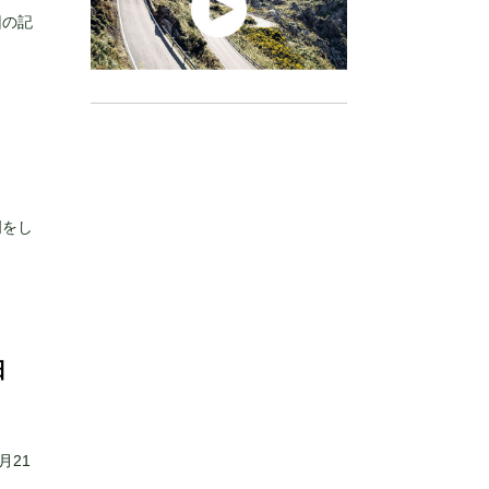
回の記
明をし
日
月21