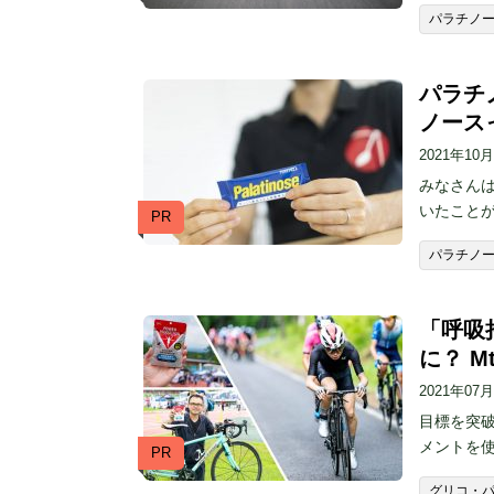
パラチノ
パラチ
ノース
2021年10
みなさん
いたこと
PR
パラチノ
「呼吸
に？ 
2021年07
目標を突
メントを使
PR
グリコ・