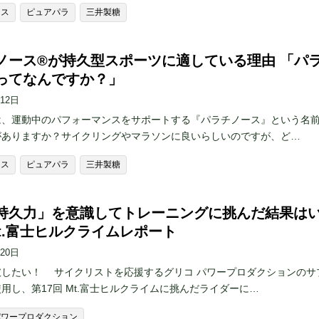
ース
ピュアパラ
三井製糖
ノース®︎が持久型スポーツに適している理由 「パ
ってなんですか？」
月12日
は、運動中のパフォーマンスをサポートする『パラチノース』という名
がありますか？サイクリングやマラソンに良いらしいのですが、ど…
ース
ピュアパラ
三井製糖
持久力」を意識してトレーニングに挑んだ結果は
Mt.富士ヒルクライムレポート
月20日
破したい！ サイクリストを応援するグリコ パワープロダクションのサ
用し、第17回 Mt.富士ヒルクライムに挑んだライダーに…
パワープロダクション