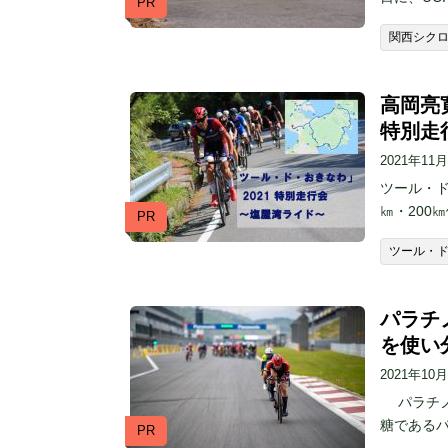
PR
関西シク
高岡亮
特別走
2021年11
ツール・ド
㎞・200
PR
ツール・
パラチ
を使い
2021年10
パラチノ
糖である
PR