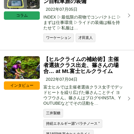
ン自転車旅の装備
2022年07月05日
コラム
INDEX ▷最低限の荷物でコンパクトに ▷
まずは仕事環境 ▷ライドの装備は幅を持
たせて ▷私服は…
ワーケーション
才田直人
【ヒルクライムの補給術】主催
者選抜クラス出走、篠さんの場
合… at Mt.富士ヒルクライム
2022年07月04日
インタビュー
富士ヒルでは主催者選抜クラス女子でデッ
ドヒートを繰り広げた篠さんことテイ ヨ
ウフウさん。篠さんはブログやINSTA、Y
OUTUBEなどでその活動を…
三井製糖
持続エネルギー源“パラチノース ”