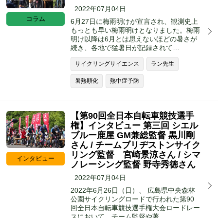
2022年07月04日
コラム
6月27日に梅雨明けが宣言され、観測史上
もっとも早い梅雨明けとなりました。梅雨
明け以降は6月とは思えないほどの暑さが
続き、各地で猛暑日が記録されて…
サイクリングサイエンス
ラン先生
暑熱順化
熱中症予防
【第90回全日本自転車競技選手
権】インタビュー 第三回 シエル
ブルー鹿屋 GM兼総監督 黒川剛
さん / チームブリヂストンサイク
リング監督 宮崎景涼さん / シマ
インタビュー
ノレーシング監督 野寺秀徳さん
2022年07月04日
2022年6月26日（日）、 広島県中央森林
公園サイクリングロードで行われた第90
回全日本自転車競技選手権大会ロードレー
スにおいて、チーム監督や著…