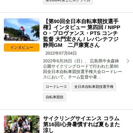
第18回Mt.富士ヒルクライム
【第90回全日本自転車競技選手
権】インタビュー 第四回 / NIPP
O・プロヴァンス・PTS コンチ
監督 大門宏さん / レバンテフジ
静岡GM 二戸康寛さん
インタビュー
2022年07月04日
2022年6月26日（日）、 広島県中央森林
公園サイクリングロードで行われた第90
回全日本自転車競技選手権大会ロードレー
スにおいて、チーム監督や著…
ロードレース
全日本自転車競技選手権
自転車競技
サイクリングサイエンス コラム
第16回/心身暑慣すれば夏もまた
涼し