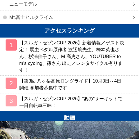
ニューモデル
Mt.富士ヒルクライム
アクセスランキング
【スルガ・セゾンCUP 2026】新着情報／ゲスト決
定！ 弱虫ペダル原作者 渡辺航先生、橋本英也さ
ん、杉浦佳子さん、M 高史さん。YOUTUBER to
m’s cycling、篠さん 出走／レンタサイクル有りま
す！
【第3回 八ヶ岳高原ロングライド】10月3日～4日
開催 参加者募集中です
【スルガ・セゾンCUP 2026】“あの”サーキットで
一日自転車三昧！
動画