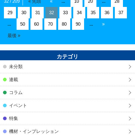
32 / 209
« 先頭
«
...
10
20
...
28
29
30
31
32
33
34
35
36
37
...
50
60
70
80
90
...
»
最後 »
カテゴリ
未分類
連載
コラム
イベント
特集
機材・インプレッション