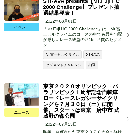
STRAVA presents【Mt.Fuji HC
2000 Challenge】プレゼント抽
選結果発表！
2022年08月01日
イベント
「Mt.Fuji HC 2000 Challenge」は、Mt.富
士ヒルクライムのコースの中でも最も勾配
が厳しいレース終盤の約1km区間のセグメ
ン…
Mt.富士ヒルクライム
STRAVA
セグメントチャレンジ
抽選
東京２０２０オリンピック・パ
ラリンピック１周年記念自転車
ロードレースレガシーサイクリ
ングを７月３０日（土）に開
催。スタートは東京・府中市 武
ニュース
蔵野の森公園
2022年07月13日
昨年、開催された東京２０２０大会の経験