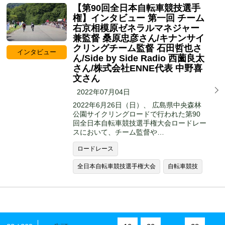
【第90回全日本自転車競技選手
権】インタビュー 第一回 チーム
右京相模原ゼネラルマネジャー
兼監督 桑原忠彦さん/キナンサイ
クリングチーム監督 石田哲也さ
インタビュー
ん/Side by Side Radio 西薗良太
さん/株式会社ENNE代表 中野喜
文さん
2022年07月04日
2022年6月26日（日）、 広島県中央森林
公園サイクリングロードで行われた第90
回全日本自転車競技選手権大会ロードレー
スにおいて、チーム監督や…
ロードレース
全日本自転車競技選手権大会
自転車競技