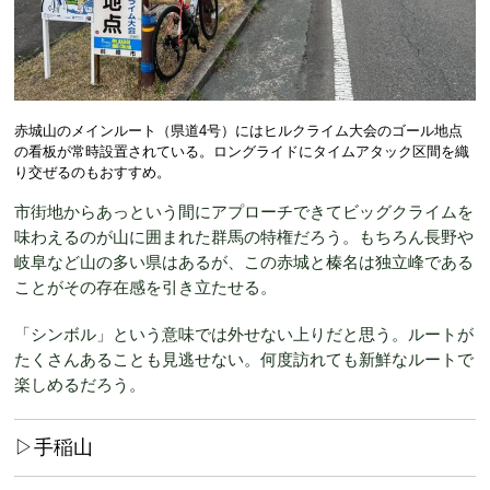
赤城山のメインルート（県道4号）にはヒルクライム大会のゴール地点
の看板が常時設置されている。ロングライドにタイムアタック区間を織
り交ぜるのもおすすめ。
市街地からあっという間にアプローチできてビッグクライムを
味わえるのが山に囲まれた群馬の特権だろう。もちろん長野や
岐阜など山の多い県はあるが、この赤城と榛名は独立峰である
ことがその存在感を引き立たせる。
「シンボル」という意味では外せない上りだと思う。ルートが
たくさんあることも見逃せない。何度訪れても新鮮なルートで
楽しめるだろう。
▷手稲山