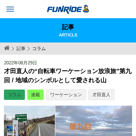
記事
ARTICLE
記事
コラム
2022年08月29日
才田直人の“自転車ワーケーション放浪旅”第九
回 / 地域のシンボルとして愛される山
コラム
連載
ワーケーション
才田直人