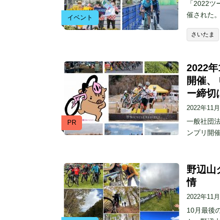
「2022
催された
イベント
さいたま
2022
開催、
ー締切は
2022年11
一般社団
PR
ンプリ開
野辺山
情
2022年11
10月最