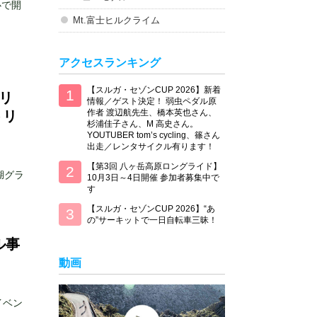
心で開
Mt.富士ヒルクライム
アクセスランキング
【スルガ・セゾンCUP 2026】新着
プリ
情報／ゲスト決定！ 弱虫ペダル原
作者 渡辺航先生、橋本英也さん、
トリ
杉浦佳子さん、M 高史さん。
YOUTUBER tom’s cycling、篠さん
出走／レンタサイクル有ります！
【第3回 八ヶ岳高原ロングライド】
湖グラ
10月3日～4日開催 参加者募集中で
す
【スルガ・セゾンCUP 2026】“あ
の”サーキットで一日自転車三昧！
ル事
動画
イベン