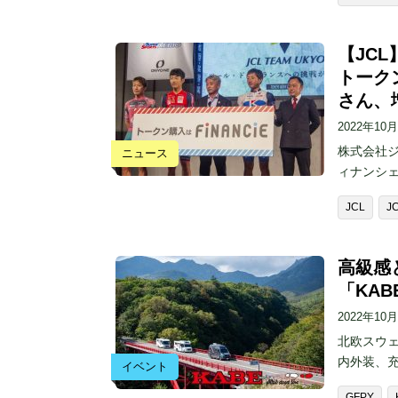
【JC
トーク
さん、
2022年10
株式会社ジ
ニュース
ィナンシ
JCL
J
高級感
「KA
2022年10
北欧スウェ
内外装、
イベント
GFPY