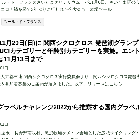
ツール・ド・フランスさいたまクリテリウム」が11月6日、さいたま新都
。コロナ禍を経て3年ぶりに行われた今大会も、本場ツール…
ツール・ド・フランス
年11月20日(日)に 関西シクロクロス 琵琶湖グラン
 UCIカテゴリーと年齢別カテゴリーを実施。エン
11月13日まで
月01日
法人京都車連 関西シクロクロス実行委員会より、関西シクロクロス琵琶
催＆参加者募集のご案内が届きました。以下、リリースはこちら…
グラベルチャレンジ2022から推察する国内グラベ
月01日
後の週末、長野県南牧村、滝沢牧場をメイン会場とした広域サイクリング