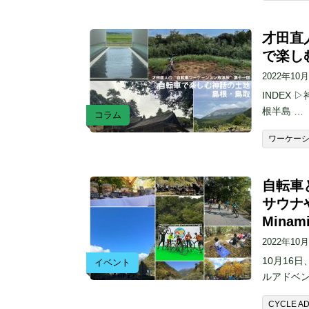
才田直
で楽し
2022年10
INDEX
根半島 …
コラム
ワーケー
自転車
サウナや
Minam
2022年10
10月16日、
イベント
ルアドベン
CYCLE ADV