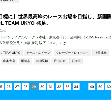
目標に】世界最高峰のレース出場を目指し、新国
CL TEAM UKYO 発足。
月15日
ャパンサイクルリーグ（本社：東京都千代田区内神田1-12-5 Nest-Lab
表取締役社長：加藤 康則 以下「JCL」）は…
CL TEAM UKYO
アール・ネイサン
クレーダー・レイモンド
増田成幸
山本大喜
岡篤志
武山晃輔
片山右京
石橋学
25
26
27
28
29
30
31
32
33
34
...
40
50
60