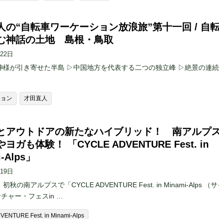
人の“自転車ワーケーション放浪旅”第十一回 / 自
む神話の土地 島根・鳥取
月22日
 ▷神様が引き寄せた半島 ▷中国地方を代表する二つの独立峰 ▷絶景の連
ション
才田直人
とアウトドアの新たなハイブリッド！ 南アルプ
ヨガも体験！ 「CYCLE ADVENTURE Fest. in
i-Alps」
月19日
初秋の南アルプスで「CYCLE ADVENTURE Fest. in Minami-Alps （
チャー・フェスin …
ENTURE Fest. in Minami-Alps