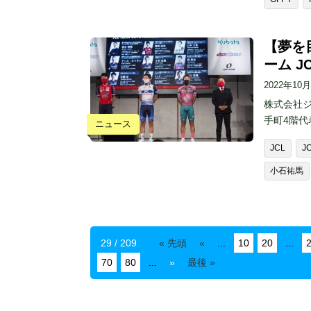
【夢を
ーム J
2022年10
株式会社ジ
手町4階代
ニュース
JCL
J
小石祐馬
29 / 209
« 先頭
«
...
10
20
...
70
80
...
»
最後 »