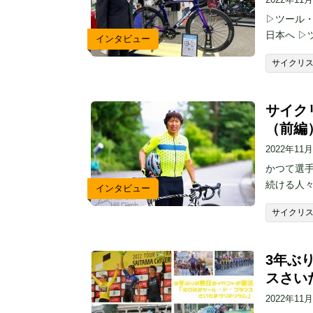
▷ツール
日本へ ▷
インタビュー
サイクリ
サイク
（前編
2022年11
かつて選
続ける人
インタビュー
サイクリ
3年ぶ
スさい
2022年11