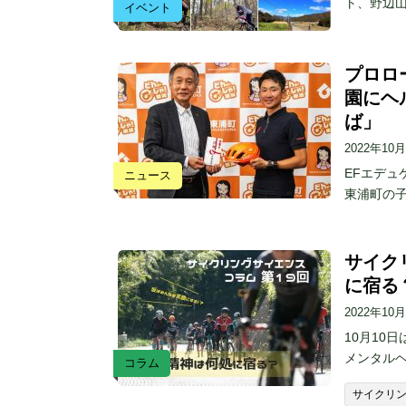
ト、野辺
イベント
プロロ
園にヘ
ば」
2022年10
EFエデュ
ニュース
東浦町の子
サイク
に宿る
2022年10
10月10
メンタル
コラム
サイクリ