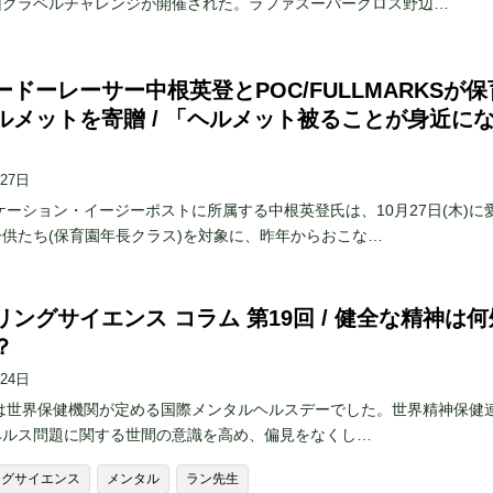
山グラベルチャレンジが開催された。ラファスーパークロス野辺…
ードーレーサー中根英登とPOC/FULLMARKSが保
ルメットを寄贈 / 「ヘルメット被ることが身近に
月27日
ケーション・イージーポストに所属する中根英登氏は、10月27日(木)に
供たち(保育園年長クラス)を対象に、昨年からおこな…
リングサイエンス コラム 第19回 / 健全な精神は何
？
月24日
日は世界保健機関が定める国際メンタルヘルスデーでした。世界精神保健
ヘルス問題に関する世間の意識を高め、偏見をなくし…
ングサイエンス
メンタル
ラン先生