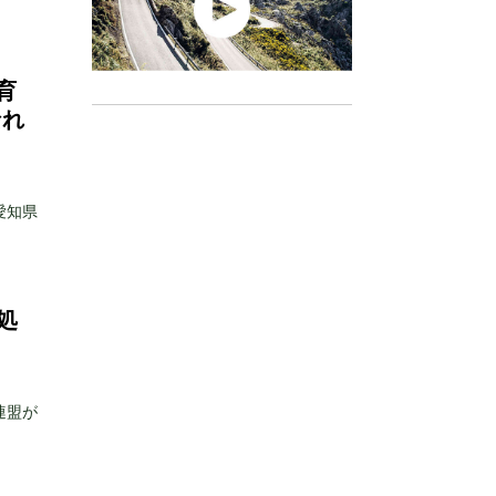
育
なれ
愛知県
処
連盟が