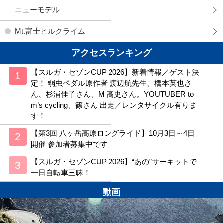
ニューモデル
Mt.富士ヒルクライム
アクセスランキング
【スルガ・セゾンCUP 2026】新着情報／ゲスト決
定！ 弱虫ペダル原作者 渡辺航先生、橋本英也さ
ん、杉浦佳子さん、M 高史さん。YOUTUBER to
m’s cycling、篠さん 出走／レンタサイクル有りま
す！
【第3回 八ヶ岳高原ロングライド】10月3日～4日
開催 参加者募集中です
【スルガ・セゾンCUP 2026】“あの”サーキットで
一日自転車三昧！
動画