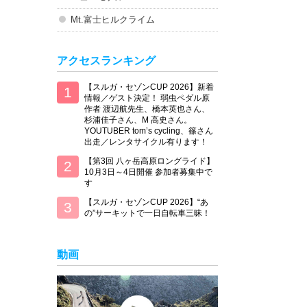
Mt.富士ヒルクライム
アクセスランキング
【スルガ・セゾンCUP 2026】新着
情報／ゲスト決定！ 弱虫ペダル原
作者 渡辺航先生、橋本英也さん、
杉浦佳子さん、M 高史さん。
YOUTUBER tom’s cycling、篠さん
出走／レンタサイクル有ります！
【第3回 八ヶ岳高原ロングライド】
10月3日～4日開催 参加者募集中で
す
【スルガ・セゾンCUP 2026】“あ
の”サーキットで一日自転車三昧！
動画