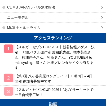
CLIMB JAPANレベル別攻略法
ニューモデル
Mt.富士ヒルクライム
アクセスランキング
【スルガ・セゾンCUP 2026】新着情報／ゲスト決
定！ 弱虫ペダル原作者 渡辺航先生、橋本英也さ
ん、杉浦佳子さん、M 高史さん。YOUTUBER to
m’s cycling、篠さん 出走／レンタサイクル有りま
す！
【第3回 八ヶ岳高原ロングライド】10月3日～4日
開催 参加者募集中です
【スルガ・セゾンCUP 2026】“あの”サーキットで
一日自転車三昧！
動画