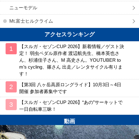
ニューモデル
Mt.富士ヒルクライム
アクセスランキング
【スルガ・セゾンCUP 2026】新着情報／ゲスト決
定！ 弱虫ペダル原作者 渡辺航先生、橋本英也さ
ん、杉浦佳子さん、M 高史さん。YOUTUBER to
m’s cycling、篠さん 出走／レンタサイクル有りま
す！
【第3回 八ヶ岳高原ロングライド】10月3日～4日
開催 参加者募集中です
【スルガ・セゾンCUP 2026】“あの”サーキットで
一日自転車三昧！
動画