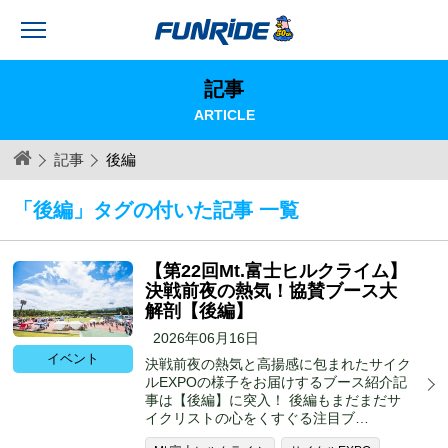
記事
ARTICLE
記事
後編
「後編」タグの付いた記事 一覧
【第22回Mt.富士ヒルクライム】
決戦前夜の熱気！協賛ブース大
解剖【後編】
2026年06月16日
イベント
決戦前夜の熱気と高揚感に包まれたサイク
ルEXPOの様子をお届けするブース紹介記
事は【後編】に突入！ 後編もまだまだサ
イクリストの心をくすぐる注目ブ…