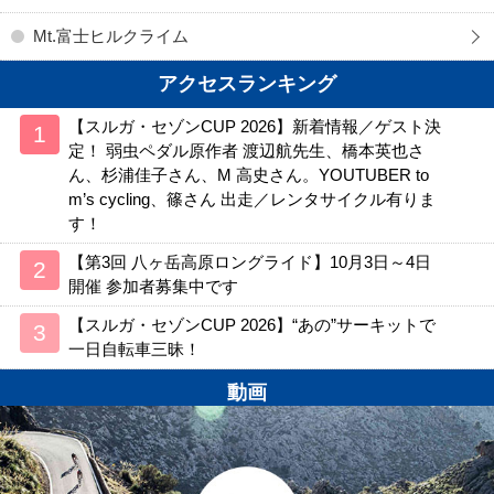
Mt.富士ヒルクライム
アクセスランキング
【スルガ・セゾンCUP 2026】新着情報／ゲスト決
定！ 弱虫ペダル原作者 渡辺航先生、橋本英也さ
ん、杉浦佳子さん、M 高史さん。YOUTUBER to
m’s cycling、篠さん 出走／レンタサイクル有りま
す！
【第3回 八ヶ岳高原ロングライド】10月3日～4日
開催 参加者募集中です
【スルガ・セゾンCUP 2026】“あの”サーキットで
一日自転車三昧！
動画