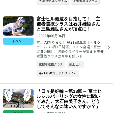
Mt.富士ヒルクライム
主催者選抜クラス
富士ヒル最速を目指して！ 主
催者選抜クラスは石井雄悟さん
と三島雅世さんが頂点に！
2025年06月04日
イベント
富士の国 やまなし 第21回Mt.富士ヒルク
ライム（6月1日開催、メイン会場：富士
北麓公園）、強豪クライマーが集まる主催
者選抜クラスは今年も熱いド…
主催者選抜クラス
富士ヒル
第21回Mt.富士ヒルクライム
「日々是好輪～第18回～ 富士ヒ
ルシルバーリングの女性に聞い
てみた。大石由美子さん、どう
してそんなに速いんですか？」