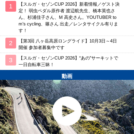
【スルガ・セゾンCUP 2026】新着情報／ゲスト決
定！ 弱虫ペダル原作者 渡辺航先生、橋本英也さ
ん、杉浦佳子さん、M 高史さん。YOUTUBER to
m’s cycling、篠さん 出走／レンタサイクル有りま
す！
【第3回 八ヶ岳高原ロングライド】10月3日～4日
開催 参加者募集中です
【スルガ・セゾンCUP 2026】“あの”サーキットで
一日自転車三昧！
動画