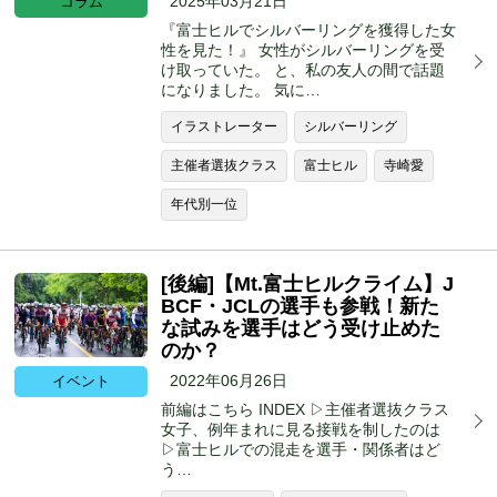
2025年03月21日
コラム
『富士ヒルでシルバーリングを獲得した女
性を見た！』 女性がシルバーリングを受
け取っていた。 と、私の友人の間で話題
になりました。 気に…
イラストレーター
シルバーリング
主催者選抜クラス
富士ヒル
寺崎愛
年代別一位
[後編]【Mt.富士ヒルクライム】J
BCF・JCLの選手も参戦！新た
な試みを選手はどう受け止めた
のか？
2022年06月26日
イベント
前編はこちら INDEX ▷主催者選抜クラス
女子、例年まれに見る接戦を制したのは
▷富士ヒルでの混走を選手・関係者はど
う…