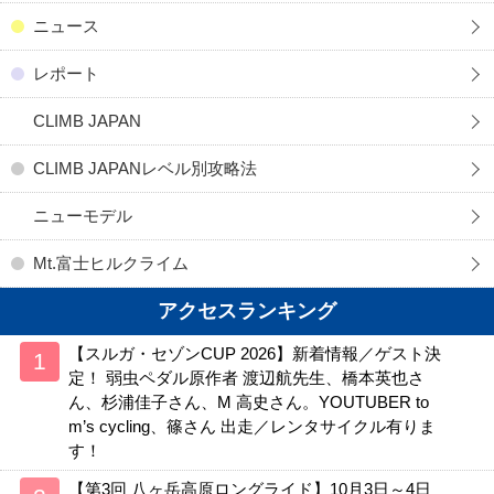
ニュース
レポート
CLIMB JAPAN
CLIMB JAPANレベル別攻略法
ニューモデル
Mt.富士ヒルクライム
アクセスランキング
【スルガ・セゾンCUP 2026】新着情報／ゲスト決
定！ 弱虫ペダル原作者 渡辺航先生、橋本英也さ
ん、杉浦佳子さん、M 高史さん。YOUTUBER to
m’s cycling、篠さん 出走／レンタサイクル有りま
す！
【第3回 八ヶ岳高原ロングライド】10月3日～4日