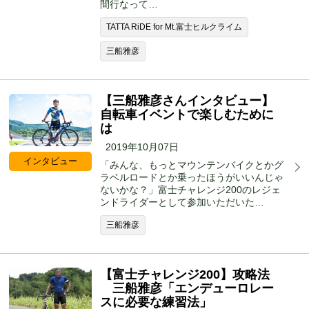
間行なって…
TATTA RiDE for Mt.富士ヒルクライム
三船雅彦
【三船雅彦さんインタビュー】
自転車イベントで楽しむために
は
2019年10月07日
インタビュー
「みんな、もっとマウンテンバイクとかグ
ラベルロードとか乗ったほうがいいんじゃ
ないかな？」富士チャレンジ200のレジェ
ンドライダーとして参加いただいた…
三船雅彦
【富士チャレンジ200】攻略法
三船雅彦「エンデューロレー
スに必要な練習法」