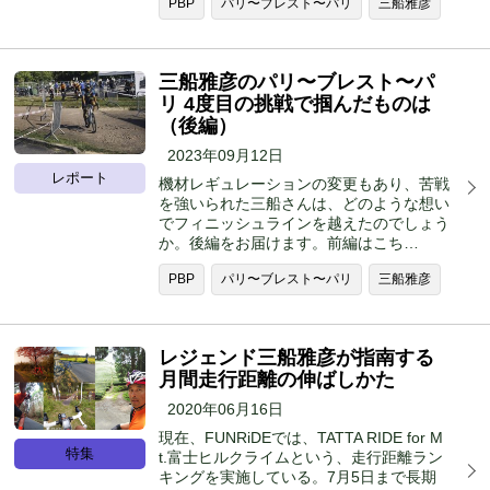
PBP
パリ〜ブレスト〜パリ
三船雅彦
三船雅彦のパリ〜ブレスト〜パ
リ 4度目の挑戦で掴んだものは
（後編）
2023年09月12日
レポート
機材レギュレーションの変更もあり、苦戦
を強いられた三船さんは、どのような想い
でフィニッシュラインを越えたのでしょう
か。後編をお届けます。前編はこち…
PBP
パリ〜ブレスト〜パリ
三船雅彦
レジェンド三船雅彦が指南する
月間走行距離の伸ばしかた
2020年06月16日
現在、FUNRiDEでは、TATTA RIDE for M
特集
t.富士ヒルクライムという、走行距離ラン
キングを実施している。7月5日まで長期