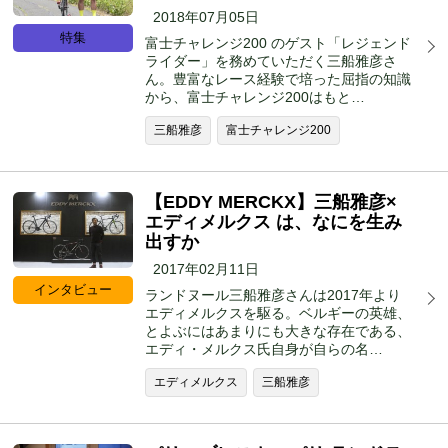
2018年07月05日
特集
富士チャレンジ200 のゲスト「レジェンド
ライダー」を務めていただく三船雅彦さ
ん。豊富なレース経験で培った屈指の知識
から、富士チャレンジ200はもと…
三船雅彦
富士チャレンジ200
【EDDY MERCKX】三船雅彦×
エディメルクス は、なにを生み
出すか
2017年02月11日
インタビュー
ランドヌール三船雅彦さんは2017年より
エディメルクスを駆る。ベルギーの英雄、
とよぶにはあまりにも大きな存在である、
エディ・メルクス氏自身が自らの名…
エディメルクス
三船雅彦