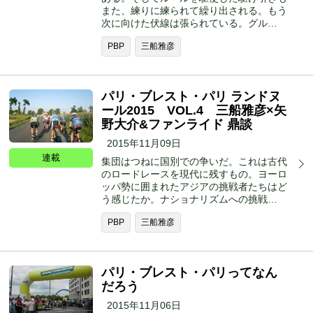
また、練りに練られて繰り出される。もう
次に向けた伏線は張られている。グル…
PBP
三船雅彦
パリ・ブレスト・パリ ランドヌ
ール2015 VOL.4 三船雅彦×矢
野大介&ファンライド 鼎談
2015年11月09日
連載
集団はつねに国別での争いだ。これは古代
のロードレースを現代に残すもの。ヨーロ
ッパ勢に囲まれたアジアの挑戦者たちはど
う感じたか。ナショナリズムへの挑戦…
PBP
三船雅彦
パリ・ブレスト・パリってなん
だろう
2015年11月06日