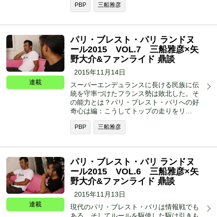
PBP
三船雅彦
パリ・ブレスト・パリ ランドヌ
ール2015 VOL.7 三船雅彦×矢
野大介&ファンライド 鼎談
2015年11月14日
連載
スーパーエンデュランスに長ける民族に伝
統を守率づけたフランス勢は敗北した。そ
の能力とは？パリ・ブレスト・パリへの好
奇心は編：こうしてトップの走りをリ…
PBP
三船雅彦
パリ・ブレスト・パリ ランドヌ
ール2015 VOL.6 三船雅彦×矢
野大介&ファンライド 鼎談
2015年11月13日
連載
現代のパリ・ブレスト・パリは情報戦でも
ある。そしてルールを駆使した駆け引きも