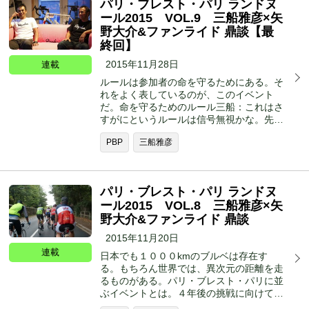
パリ・ブレスト・パリ ランドヌ
ール2015 VOL.9 三船雅彦×矢
野大介&ファンライド 鼎談【最
終回】
2015年11月28日
連載
ルールは参加者の命を守るためにある。そ
れをよく表しているのが、このイベント
だ。命を守るためのルール三船：これはさ
すがにというルールは信号無視かな。先…
PBP
三船雅彦
パリ・ブレスト・パリ ランドヌ
ール2015 VOL.8 三船雅彦×矢
野大介&ファンライド 鼎談
2015年11月20日
連載
日本でも１０００kmのブルベは存在す
る。もちろん世界では、異次元の距離を走
るものがある。パリ・ブレスト・パリに並
ぶイベントとは。４年後の挑戦に向けて…