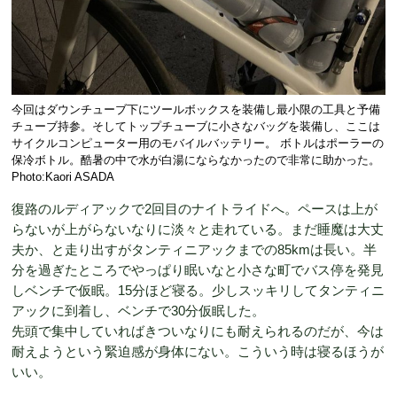
今回はダウンチューブ下にツールボックスを装備し最小限の工具と予備
チューブ持参。そしてトップチューブに小さなバッグを装備し、ここは
サイクルコンピューター用のモバイルバッテリー。 ボトルはポーラーの
保冷ボトル。酷暑の中で水が白湯にならなかったので非常に助かった。
Photo:Kaori ASADA
復路のルディアックで2回目のナイトライドへ。ペースは上が
らないが上がらないなりに淡々と走れている。まだ睡魔は大丈
夫か、と走り出すがタンティニアックまでの85kmは長い。半
分を過ぎたところでやっぱり眠いなと小さな町でバス停を発見
しベンチで仮眠。15分ほど寝る。少しスッキリしてタンティニ
アックに到着し、ベンチで30分仮眠した。
先頭で集中していればきついなりにも耐えられるのだが、今は
耐えようという緊迫感が身体にない。こういう時は寝るほうが
いい。