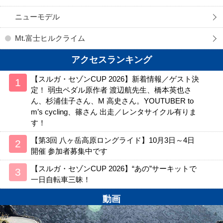
ニューモデル
Mt.富士ヒルクライム
アクセスランキング
【スルガ・セゾンCUP 2026】新着情報／ゲスト決
定！ 弱虫ペダル原作者 渡辺航先生、橋本英也さ
ん、杉浦佳子さん、M 高史さん。YOUTUBER to
m’s cycling、篠さん 出走／レンタサイクル有りま
す！
【第3回 八ヶ岳高原ロングライド】10月3日～4日
開催 参加者募集中です
【スルガ・セゾンCUP 2026】“あの”サーキットで
一日自転車三昧！
動画