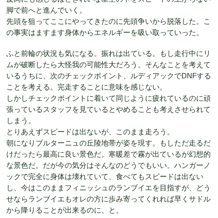
脚で前へと進んでいく。
先頭を狙ってここにやってきたのに先頭争いから脱落した。こ
の事実はますます身体からエネルギーを吸い取っていった。
ふと前輪の状況も気になる。振れは出ている。もし走行中にリ
ムが破断したら大怪我の可能性大だろう。そんなことを考えて
いるうちに、次のチェックポイント、ルディアックでDNFする
ことを考える。完走することに意味を感じない。
しかしチェックポイントに着いて同じように疲れているのに頑
張っているスタッフを見ているとやめることも考えさせられて
しまう。
とりあえずスピードは出ないが、このまま走ろう。
朝になりブルターニュの丘陵地帯が姿を現す。もしただ走るだ
けだったら最高に良い景色だ。寒暖差で霧が出ているが幻想的
な景色だ。だが今の気分はそんなのどうでもいい。ハンガーノ
ックで完全に身体は壊れていて、食べてもスピードは出ない
し、今はこのままフィニッシュのランブイエを目指すが、どう
せならランブイエもオレの方に歩み寄ってくれれば早くサドル
から降りることが出来るのに、と。