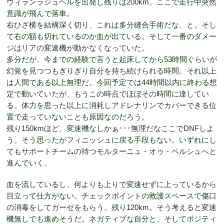
ヴィランラジュヘルを出発し残りは200km。ここで走行中突然
意識が飛んで落車。
右ひざ横を結構深く切り、これは多分縫合手術だな、と。そし
て右の額も切れているのか血が出ている。そして一番のダメー
ジはリアの変速機が動かなくなっていた。
多分だが、今までの経験で言うと起床してから53時間ぐらいが
幻覚を見つつもぎりぎり自分を持ち続けられる時間。それ以上
は人間である以上無理だ。今回予定では44時間以内に終わる想
定で動いていたが、もうこの時点でほぼその時間に達してい
る。体力を思った以上に消耗しアドレナリンでカバーできる位
置で走っていないことも原因なのだろう。
残り150kmほど、変速機なしかぁ･･･無理だなここでDNFしよ
う。そう思ったがフィニッシュに戻る手段もない。いずれにし
てもサポートチームの待つモルターニュ・オゥ・ペルシュへと
進んでいく。
血を流しているし、何よりも上りで変速せずに上っているから
目立って仕方がない。チェックポイントの救護スペースで傷口
の消毒をしてガーゼをもらう。残り120km。そう考えると変速
機無しでも進めそうだ。ネガティブな自分と、そしてポジティ