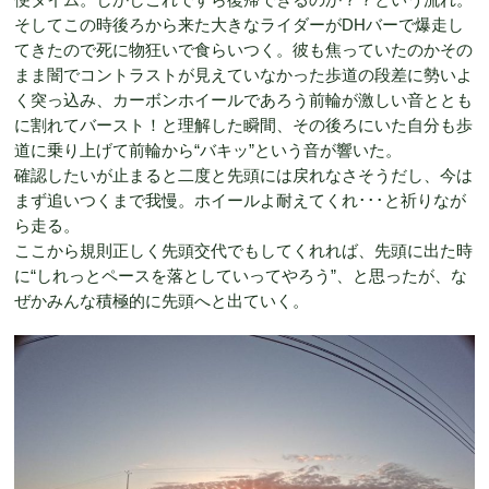
そしてこの時後ろから来た大きなライダーがDHバーで爆走し
てきたので死に物狂いで食らいつく。彼も焦っていたのかその
まま闇でコントラストが見えていなかった歩道の段差に勢いよ
く突っ込み、カーボンホイールであろう前輪が激しい音ととも
に割れてバースト！と理解した瞬間、その後ろにいた自分も歩
道に乗り上げて前輪から“バキッ”という音が響いた。
確認したいが止まると二度と先頭には戻れなさそうだし、今は
まず追いつくまで我慢。ホイールよ耐えてくれ･･･と祈りなが
ら走る。
ここから規則正しく先頭交代でもしてくれれば、先頭に出た時
に“しれっとペースを落としていってやろう”、と思ったが、な
ぜかみんな積極的に先頭へと出ていく。