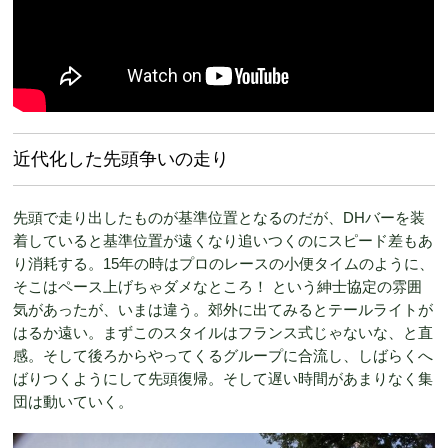
近代化した先頭争いの走り
先頭で走り出したものが基準位置となるのだが、DHバーを装
着していると基準位置が遠くなり追いつくのにスピード差もあ
り消耗する。15年の時はプロのレースの小便タイムのように、
そこはペース上げちゃダメなところ！ という紳士協定の雰囲
気があったが、いまは違う。郊外に出てみるとテールライトが
はるか遠い。まずこのスタイルはフランス式じゃないな、と直
感。そして後ろからやってくるグループに合流し、しばらくへ
ばりつくようにして先頭復帰。そして遅い時間があまりなく集
団は動いていく。