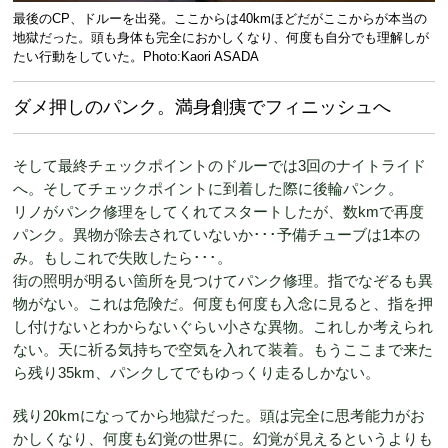
最後のCP、ドルーを出発。ここからは40kmほどだがここからが本当の
地獄だった。頭も身体も完全におかしくなり、何度も自分でも理解しが
たい行動をしていた。Photo:Kaori ASADA
ダメ押しのパンク。満身創痍でフィニッシュへ
そして最終チェックポイントのドルーでは3回のナイトライド
へ。そしてチェックポイントに到着した際に後輪パンク。
リノがパンク修理をしてくれてスタートしたが、数kmで再度
パンク。異物が除去されていないか･･･予備チューブは1本の
み。もしこれで失敗したら･･･。
街の照明が明るい箇所を見つけてパンク修理。指でなぞるも異
物がない。これは危険だ。何度も何度も入念に見ると、指を押
し付けないとわからないぐらい小さな異物。これしか考えられ
ない。天に祈る気持ちで空気を入れて装着。もうここまで来た
ら残り35km、パンクしてでもゆっくり走るしかない。
残り20kmになってから地獄だった。頭は完全に思考能力がお
かしくなり、何度も幻覚の世界に。幻覚が見えるというよりも