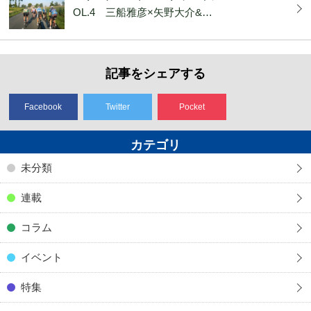
OL.4 三船雅彦×矢野大介&…
記事をシェアする
Facebook
Twitter
Pocket
カテゴリ
未分類
連載
コラム
イベント
特集