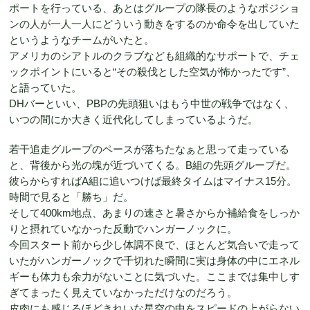
ポートを行っている、あとはグループの隊長のようなポジショ
ンの人が一人一人にどういう動きをするのか命令を出していた
というようなチームがいたと。
アメリカのシアトルのクラブなども組織的なサポートで、チェ
ックポイントにいると“その殺伐とした空気が怖かったです”、
と語っていた。
DHバーといい、PBPの先頭狙いはもう中世の戦争ではなく、
いつの間にか大きく近代化してしまっているようだ。
若干追走グループのペースが落ちたなぁと思って走っている
と、背後から光の塊が近づいてくる。B組の先頭グループだ。
彼らからすればA組に追いつけば最終タイムはマイナス15分。
時間で見ると「勝ち」だ。
そして400km地点、あまりの速さと暑さからか補給食をしっか
りと摂れていなかった反動でハンガーノックに。
今回スタート前から少し体調不良で、ほとんど気合いで走って
いたがハンガーノックで千切れた瞬間に実は身体の中にエネル
ギーも体力も余力がないことに気づいた。ここまでは集中しす
ぎてまったく見えていなかっただけなのだろう。
皮肉にも感じるほどきれいな星空の中をスピードの上がらない