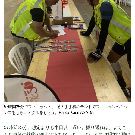
57時間25分でフィニッシュ。 そのまま横のテントでフィニッシュのハ
ンコをもらいメダルをもらう。Photo:Kaori ASADA
57時間25分。想定よりも半日以上遅い。振り返れば、よくこ
んな身体の状態で完走できたな、と。しかしそれは現地で助け