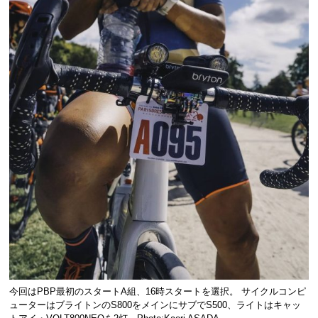
今回はPBP最初のスタートA組、16時スタートを選択。 サイクルコンピ
ューターはブライトンのS800をメインにサブでS500、ライトはキャッ