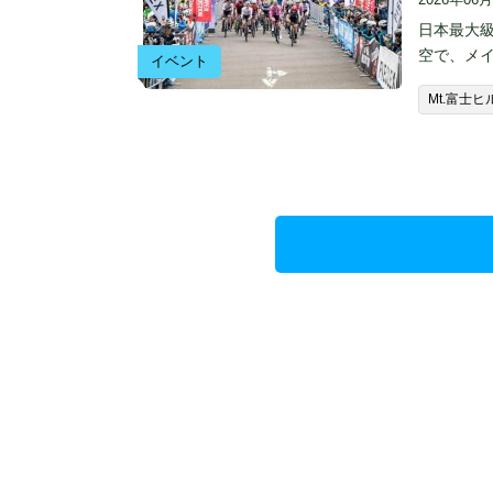
日本最大級
空で、メ
イベント
Mt.富士