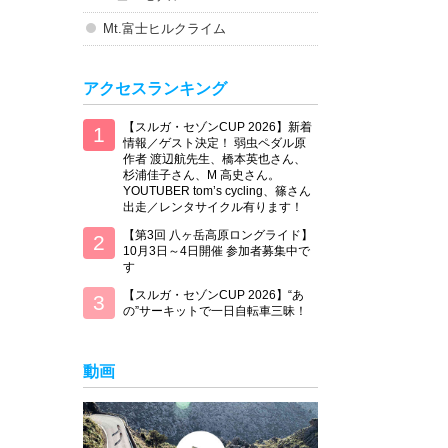
Mt.富士ヒルクライム
アクセスランキング
【スルガ・セゾンCUP 2026】新着
情報／ゲスト決定！ 弱虫ペダル原
作者 渡辺航先生、橋本英也さん、
杉浦佳子さん、M 高史さん。
YOUTUBER tom’s cycling、篠さん
出走／レンタサイクル有ります！
【第3回 八ヶ岳高原ロングライド】
10月3日～4日開催 参加者募集中で
す
【スルガ・セゾンCUP 2026】“あ
の”サーキットで一日自転車三昧！
動画