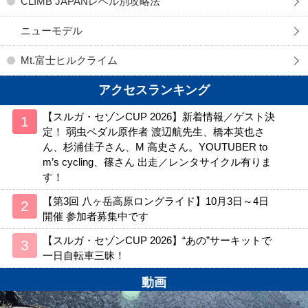
CLIMB JAPANレベル別攻略法
ニューモデル
Mt.富士ヒルクライム
アクセスランキング
【スルガ・セゾンCUP 2026】新着情報／ゲスト決
定！ 弱虫ペダル原作者 渡辺航先生、橋本英也さ
ん、杉浦佳子さん、M 高史さん。YOUTUBER to
m’s cycling、篠さん 出走／レンタサイクル有りま
す！
【第3回 八ヶ岳高原ロングライド】10月3日～4日
開催 参加者募集中です
【スルガ・セゾンCUP 2026】“あの”サーキットで
一日自転車三昧！
動画