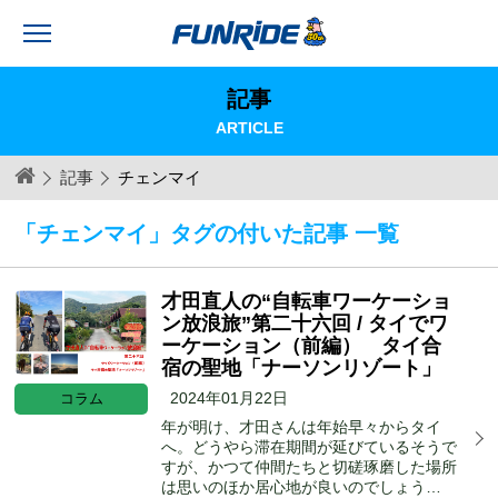
記事
ARTICLE
記事
チェンマイ
「チェンマイ」タグの付いた記事 一覧
才田直人の“自転車ワーケーショ
ン放浪旅”第二十六回 / タイでワ
ーケーション（前編） タイ合
宿の聖地「ナーソンリゾート」
2024年01月22日
コラム
年が明け、才田さんは年始早々からタイ
へ。どうやら滞在期間が延びているそうで
すが、かつて仲間たちと切磋琢磨した場所
は思いのほか居心地が良いのでしょう…