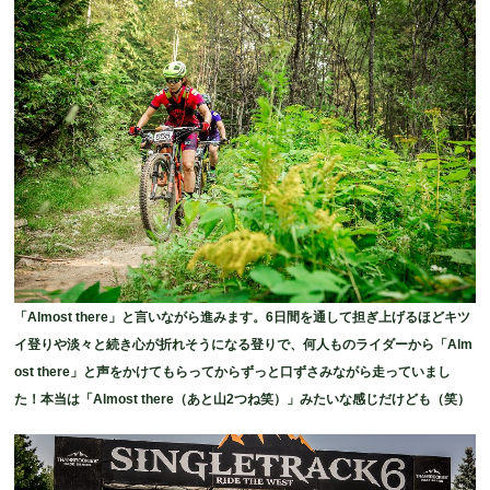
「Almost there」と言いながら進みます。6日間を通して担ぎ上げるほどキツ
イ登りや淡々と続き心が折れそうになる登りで、何人ものライダーから「Alm
ost there」と声をかけてもらってからずっと口ずさみながら走っていまし
た！本当は「Almost there（あと山2つね笑）」みたいな感じだけども（笑）