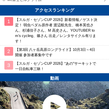
アクセスランキング
【スルガ・セゾンCUP 2026】新着情報／ゲスト決
定！ 弱虫ペダル原作者 渡辺航先生、橋本英也さ
ん、杉浦佳子さん、M 高史さん。YOUTUBER to
m’s cycling、篠さん 出走／レンタサイクル有りま
す！
【第3回 八ヶ岳高原ロングライド】10月3日～4日
開催 参加者募集中です
【スルガ・セゾンCUP 2026】“あの”サーキットで
一日自転車三昧！
動画