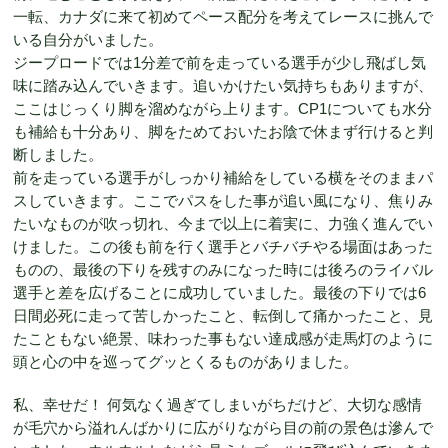
一転、カナダに来て初めてペース配分を考えてレースに挑んで
いる自分がいました。
ジープロードでは1分差で前を走っている選手が少し飛ばし気
味に踏み込んでいきます。追いかけたい気持ちもありますが、
ここはじっくり脚を溜めながら上ります。CP1についても水分
も補給も十分あり、脚をためておいたお陰で休まず行けると判
断しました。
前を走っている選手がしっかり補給をしている横をそのままパ
スしていきます。ここでパスをした事が追い風になり、焦りみ
たいなものが吹っ切れ、今まで以上に着実に、力強く進んでい
けました。この後も前を行く選手とバチバチやる場面はあった
ものの、最後の下りを残すのみになった時には後ろのライバル
選手と差を広げることに成功していました。最後の下りでは6
日間必死に走って苦しかったこと、転倒して痛かったこと、見
たこともない絶景、味わった事もない達成感が走馬灯のように
頭と心の中を巡ってグッとくるものがありました。
私、幸せだ！ 何気なく過ぎてしまいがちだけど、大切な感情
が毛穴から溢れんばかりに広がりながら目の前の景色は滲んで