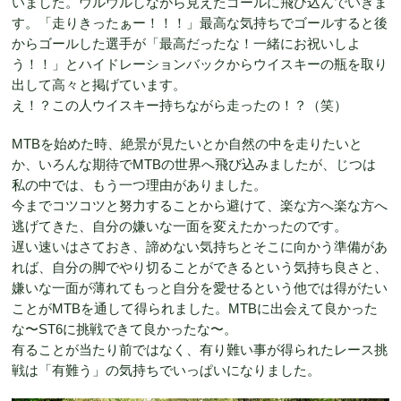
いました。ウルウルしながら見えたゴールに飛び込んでいきま
す。「走りきったぁー！！！」最高な気持ちでゴールすると後
からゴールした選手が「最高だったな！一緒にお祝いしよ
う！！」とハイドレーションバックからウイスキーの瓶を取り
出して高々と掲げています。
え！？この人ウイスキー持ちながら走ったの！？（笑）
MTBを始めた時、絶景が見たいとか自然の中を走りたいと
か、いろんな期待でMTBの世界へ飛び込みましたが、じつは
私の中では、もう一つ理由がありました。
今までコツコツと努力することから避けて、楽な方へ楽な方へ
逃げてきた、自分の嫌いな一面を変えたかったのです。
遅い速いはさておき、諦めない気持ちとそこに向かう準備があ
れば、自分の脚でやり切ることができるという気持ち良さと、
嫌いな一面が薄れてもっと自分を愛せるという他では得がたい
ことがMTBを通して得られました。MTBに出会えて良かった
な〜ST6に挑戦できて良かったな〜。
有ることが当たり前ではなく、有り難い事が得られたレース挑
戦は「有難う」の気持ちでいっぱいになりました。