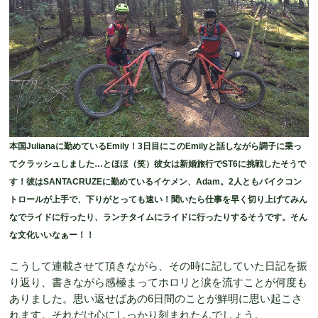
本国Julianaに勤めているEmily！3日目にこのEmilyと話しながら調子に乗っ
てクラッシュしました…とほほ（笑）彼女は新婚旅行でST6に挑戦したそうで
す！彼はSANTACRUZEに勤めているイケメン、Adam。2人ともバイクコン
トロールが上手で、下りがとっても速い！聞いたら仕事を早く切り上げてみん
なでライドに行ったり、ランチタイムにライドに行ったりするそうです。そん
な文化いいなぁー！！
こうして連載させて頂きながら、その時に記していた日記を振
り返り、書きながら感極まってホロリと涙を流すことが何度も
ありました。思い返せばあの6日間のことが鮮明に思い起こさ
れます。それだけ心にしっかり刻まれたんでしょう。