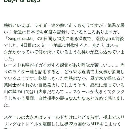
熱戦といえば、ライダー達の熱い走りもそうですが、気温が暑
い！ 最近は日本でも40度を記録しているところありますが、
「SingleTrack6」の6日間も40度に迫る温度で、湿度は5％前後
でした。4日目のスタート地点に移動すると、あたりはスモー
クがかかっていて何か焼いているような臭いが立ち込めていま
した。
レース中も喉がイガイガする感覚があり呼吸が苦しい……。周
りのライダー達と話をすると、どうやら近隣で山火事が多発し
ているようです。乾燥しきった灼熱のなか、風で木が揺れると
葉同士がすれあい自然発火してしまうそう。必死に走っている
山の隣の山では山火事だなんて……スケールが大きくてクラク
ラしちゃう反面、自然相手の競技なんだなぁと改めて感じまし
た。
スケールの大きさはフィールドだけにとどまらず、極上でスリ
リングなトレイルを堪能しに世界22カ国からMTBをこよなく