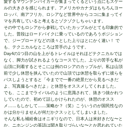
愛するマウンテンバイカーが集まってくるという点にもスケー
ルの大きさを感じられます。アメリカやカナダはもちろんヨー
ロッパ、南アフリカ、ロシアなど世界中からココに集まってイ
マを共有していると考えるとゾクゾクしちゃいます。
その中でもロシアから参戦していたカップルがとても印象的で
した。普段はロードバイクに乗っているのであろうポジション
で、ジープロードなどの淡々とした上りはとにかく速い！ で
も、テクニカルなところは苦手のようです。
Day4の1つ目の山を上がるトレイルはそれほどテクニカルでは
なく、脚力が試されるようなコースでした。上りの苦手な私が
山頂に到着するとそこには例のロシアのカップルが。私は山頂
前で少し休憩を挟んでいたので山頂では休憩を取らずに彼らを
パスしようとすると「今までで一番の絶景だから見るべきだ
よ、写真撮るべきだよ」と休憩をオススメしてくれました。
でも、ここまでライバルのように意識されて、抜きつ抜かれつ
していたので、初めて話しかけられたのが、休憩のオスス
メ……もしかして……策略か？（笑）こういうのが国民性なの
かは分かりませんが何だかクスッとしてしまいました。
そんな私も補給食はオニギリなので、日本人は米好きだな〜と
か、ニホンジンの英語は聞き取りづらいな〜とか思われていた