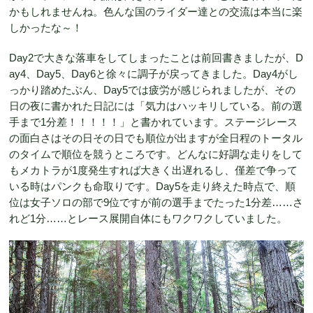
かもしれませんね。色んな国のライダー達との交流は本当に楽
しかったな～！
Day2で大きな落車をしてしまったことは前回書きましたが、D
ay4、Day5、Day6と徐々に調子が戻ってきました。Day4がし
っかり踏めたぶん、Day5では疲労が感じられましたが、その
日の夜に書かれた日記には「気力はハッキリしている。前の選
手まで1分差！！！！！」と書かれています。ステージレース
の面白さはその日その日でも順位が出ますが全日程のトータル
のタイムで順位を競うところです。どんなに好調な走りをして
もメカトラが1度発生すれば大きく出遅れるし、僅差で争って
いる時はパンクも命取りです。Day5を走り終えた時点で、順
位は女子ソロの部で9位ですが前の選手までたった1分差……さ
れど1分……とレース展開自体にもワクワクしていました。