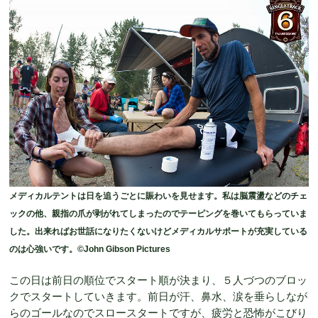
メディカルテントは日を追うごとに賑わいを見せます。私は脳震盪などのチェ
ックの他、親指の爪が剥がれてしまったのでテーピングを巻いてもらっていま
した。出来ればお世話になりたくないけどメディカルサポートが充実している
のは心強いです。©John Gibson Pictures
この日は前日の順位でスタート順が決まり、５人づつのブロッ
クでスタートしていきます。前日が汗、鼻水、涙を垂らしなが
らのゴールなのでスロースタートですが、疲労と恐怖がこびり