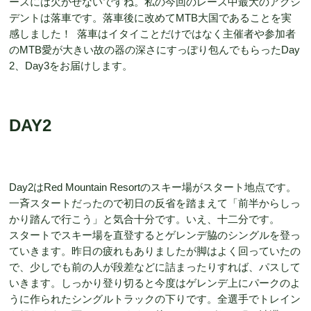
ースには欠かせないですね。私の今回のレース中最大のアクシ
デントは落車です。落車後に改めてMTB大国であることを実
感しました！ 落車はイタイことだけではなく主催者や参加者
のMTB愛が大きい故の器の深さにすっぽり包んでもらったDay
2、Day3をお届けします。
DAY2
Day2はRed Mountain Resortのスキー場がスタート地点です。
一斉スタートだったので初日の反省を踏まえて「前半からしっ
かり踏んで行こう」と気合十分です。いえ、十二分です。
スタートでスキー場を直登するとゲレンデ脇のシングルを登っ
ていきます。昨日の疲れもありましたが脚はよく回っていたの
で、少しでも前の人が段差などに詰まったりすれば、パスして
いきます。しっかり登り切ると今度はゲレンデ上にパークのよ
うに作られたシングルトラックの下りです。全選手でトレイン