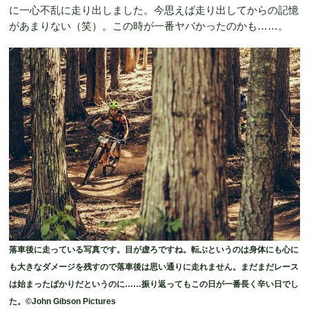
に一心不乱に走り出しました。今思えば走り出してからの記憶
があまりない（笑）。この時が一番ヤバかったのかも……。
落車後に走っている写真です。目が虚ろですね。転ぶというのは身体にも心に
も大きなダメージを残すので落車後は思い通りに走れません。まだまだレース
は始まったばかりだというのに……振り返ってもこの日が一番長く辛い日でし
た。©John Gibson Pictures