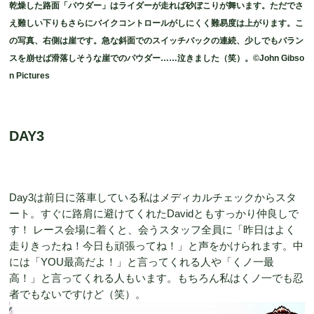
乾燥した路面「パウダー」はライダーが走れば砂ぼこりが舞います。ただでさ
え難しい下りもさらにバイクコントロールがしにくく難易度は上がります。こ
の写真、右側は崖です。急な斜面でのスイッチバックの連続、少しでもバラン
スを崩せば滑落しそうな崖でのパウダー……泣きました（笑）。©John Gibso
n Pictures
DAY3
Day3は前日に落車している私はメディカルチェックからスタ
ート。すぐに路肩に避けてくれたDavidともすっかり仲良しで
す！ レース会場に着くと、会うスタッフ全員に「昨日はよく
走りきったね！今日も頑張ってね！」と声をかけられます。中
には「YOU最高だよ！」と言ってくれる人や「くノ一最
高！」と言ってくれる人もいます。もちろん私はくノ一でも忍
者でもないですけど（笑）。