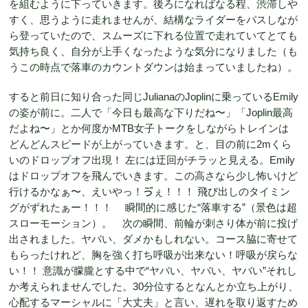
を組むように下っていきます。後ろになればなる程、渋滞しや
すく、思うように走れませんが、結構なライダーをパスしなが
ら登っていたので、スムーズに下れる位置で走れていてとても
気持ち良く、自分が上手くなったような気分になりました（も
うこの時点で落車のカウントダウンは始まっていましたね）。
すると前日に知り合った同じJulianaのJoplinに乗っているEmily
の姿が前に。二人で「今日も最高な下りだね〜」「Joplin最高
だよね〜」とか何度かMTB女子トークをしながらトレインは
どんどんスピードが上がっていきます。と、目の前に2mくら
いのドロップオフ出現！ 左には迂回がチラッと見える。Emily
はドロップオフを飛んでいきます。この高さなら少し怖いけど
行けるかなぁ〜、えいやっ！ゔぇ！！！ 飛び出しのタイミン
グがずれたぁー！！！ 瞬間的に感じた“落車する”（景色は超
スローモーション）。 次の瞬間、前輪が刺さり体が前に投げ
出されました。ヤバい、ダメかもしれない。コース脇に寄せて
もらったけれど、胸を強く打ち呼吸が出来ない！呼吸が戻らな
い！！ 意識が朦朧とする中で“ヤバい、ヤバい、ヤバい”それし
か考えられませんでした。30分位するとなんとか立ち上がり、
心配するマーシャルに「大丈夫」と言い、遅れを取り返すため