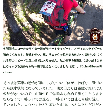
各開催地のローカルライダー達がサポートライダーや、メディカルライダーを
務めてくれます。無線を使い、重いリュックを担ぎ走る体力や、駆けつけてく
れる時のスピードは並大抵ではありません。私の無事を確認して追い越すとき
はウィップを決めながら一瞬で見えなくなりました（笑）。©John Gibson Pi
ctures
その後は落車の恐怖が頭にこびりついて体がこわばり、気づい
たら脱水状態になっていました。他の日よりは距離が短いぶん
勾配がきついので、山頂付近では脱水も含めて歩くこともまま
ならなくて10歩歩いては座る、10歩歩いては座るを繰り返し
ていました。ようやくたどり着いた山頂。あとは下りだけだと