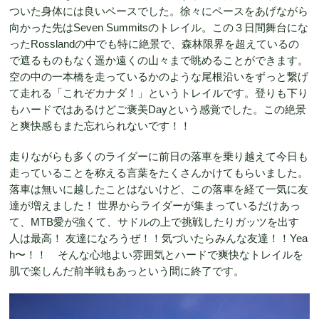
ついた身体には良いペースでした。徐々にペースをあげながら
向かった先はSeven Summitsのトレイル。この３日間舞台にな
ったRosslandの中でも特に絶景で、森林限界を超えているの
で遮るものもなく遥か遠くの山々まで眺めることができます。
空の中の一本橋を走っているかのような尾根沿いをずっと繋げ
て走れる「これぞカナダ！」というトレイルです。登りも下り
もハードではあるけどご褒美Dayという感覚でした。この絶景
と爽快感もまた忘れられないです！！
走りながらも多くのライダーに前日の落車を乗り越えて今日も
走っていることを称える言葉をたくさんかけてもらいました。
落車は無いに越したことはないけど、この落車を経て一気に友
達が増えました！ 世界からライダーが集まっているだけあっ
て、MTB愛が強くて、サドルの上で挑戦したりガッツを出す
人は最高！ 友達になろうぜ！！気づいたらみんな友達！！Yea
h〜！！ そんな心地よい雰囲気とハードで爽快なトレイルを
肌で楽しんだ前半戦もあっという間に終了です。