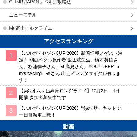
CLIMB JAPANレベル別攻略法
ニューモデル
Mt.富士ヒルクライム
アクセスランキング
【スルガ・セゾンCUP 2026】新着情報／ゲスト決
定！ 弱虫ペダル原作者 渡辺航先生、橋本英也さ
ん、杉浦佳子さん、M 高史さん。YOUTUBER to
m’s cycling、篠さん 出走／レンタサイクル有りま
す！
【第3回 八ヶ岳高原ロングライド】10月3日～4日
開催 参加者募集中です
【スルガ・セゾンCUP 2026】“あの”サーキットで
一日自転車三昧！
動画