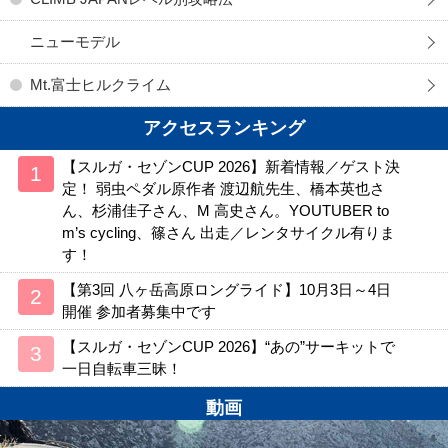
ニューモデル
Mt.富士ヒルクライム
アクセスランキング
【スルガ・セゾンCUP 2026】新着情報／ゲスト決
定！ 弱虫ペダル原作者 渡辺航先生、橋本英也さ
ん、杉浦佳子さん、M 高史さん。YOUTUBER to
m’s cycling、篠さん 出走／レンタサイクル有りま
す！
【第3回 八ヶ岳高原ロングライド】10月3日～4日
開催 参加者募集中です
【スルガ・セゾンCUP 2026】“あの”サーキットで
一日自転車三昧！
動画