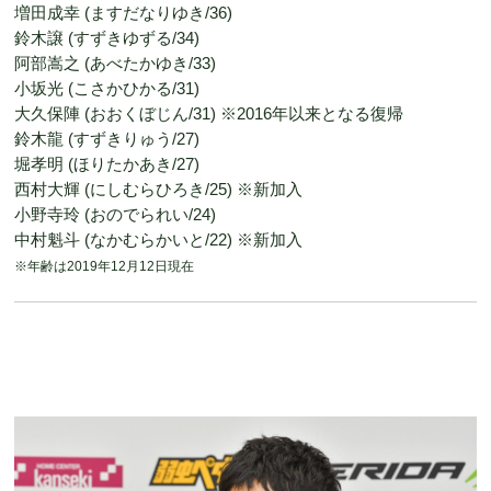
増田成幸 (ますだなりゆき/36)
鈴木譲 (すずきゆずる/34)
阿部嵩之 (あべたかゆき/33)
小坂光 (こさかひかる/31)
大久保陣 (おおくぼじん/31) ※2016年以来となる復帰
鈴木龍 (すずきりゅう/27)
堀孝明 (ほりたかあき/27)
西村大輝 (にしむらひろき/25) ※新加入
小野寺玲 (おのでられい/24)
中村魁斗 (なかむらかいと/22) ※新加入
※年齢は2019年12月12日現在