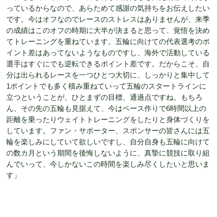
っているからなので、あらためて感謝の気持ちをお伝えしたい
です。今はオフなのでレースのストレスはありませんが、来季
の成績はこのオフの時期に大半が決まると思って、覚悟を決め
てトレーニングを重ねています。五輪に向けての代表選考のポ
イント差はあってないようなものですし、海外で活動している
選手はすぐにでも逆転できるポイント差です。だからこそ、自
分は出られるレースを一つひとつ大切に、しっかりと集中して
1ポイントでも多く積み重ねていって五輪のスタートラインに
立つということが、ひとまずの目標、通過点ですね。もちろ
ん、その先の五輪も見据えて、今はベース作りで6時間以上の
距離を乗ったりウェイトトレーニングをしたりと身体づくりを
しています。ファン・サポーター、スポンサーの皆さんには五
輪を楽しみにしていて欲しいですし、自分自身も五輪に向けて
の数カ月という期間を後悔しないように、真摯に競技に取り組
んでいって、今しかないこの時間を楽しみ尽くしたいと思いま
す」