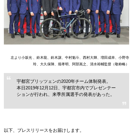
左より小坂光 、鈴木龍、鈴木譲、中村魁斗、西村大輝、増田成幸、小野寺
玲、大久保陣、堀孝明、阿部嵩之、清水裕輔監督（敬称略）
宇都宮ブリッツェンの2020年チーム体制発表。
本日2019年12月12日、宇都宮市内でプレゼンテー
ションが行われ、来季所属選手の発表があった。
以下、プレスリリースをお届けします。