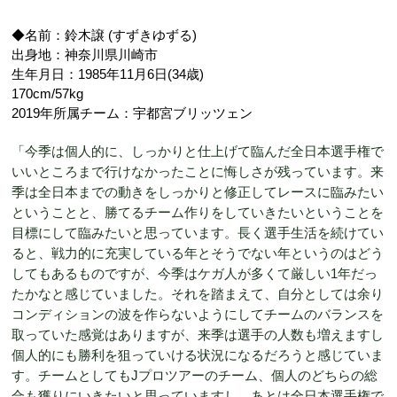
◆名前：鈴木譲 (すずきゆずる)
出身地：神奈川県川崎市
生年月日：1985年11月6日(34歳)
170cm/57kg
2019年所属チーム：宇都宮ブリッツェン
「今季は個人的に、しっかりと仕上げて臨んだ全日本選手権で
いいところまで行けなかったことに悔しさが残っています。来
季は全日本までの動きをしっかりと修正してレースに臨みたい
ということと、勝てるチーム作りをしていきたいということを
目標にして臨みたいと思っています。長く選手生活を続けてい
ると、戦力的に充実している年とそうでない年というのはどう
してもあるものですが、今季はケガ人が多くて厳しい1年だっ
たかなと感じていました。それを踏まえて、自分としては余り
コンディションの波を作らないようにしてチームのバランスを
取っていた感覚はありますが、来季は選手の人数も増えますし
個人的にも勝利を狙っていける状況になるだろうと感じていま
す。チームとしてもJプロツアーのチーム、個人のどちらの総
合も獲りにいきたいと思っていますし、あとは全日本選手権で