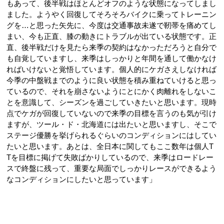
もあって、後半戦はほとんどオフのような状態になってしまし
ました。ようやく回復してそろそろバイクに乗ってトレーニン
グを…と思った矢先に、今度は交通事故未遂で靭帯を痛めてし
まい、今も正直、膝の動きにトラブルが出ている状態です。正
直、後半戦だけを見たら来季の契約はなかっただろうと自分で
も自覚していますし、来季はしっかりと年間を通して働かなけ
ればいけないと覚悟しています。個人的にケガさえしなければ
今季の中盤戦までのように良い状態を積み重ねていけると思っ
ているので、それを崩さないようにとにかく肉離れをしないこ
とを意識して、シーズンを過ごしていきたいと思います。現時
点でケガが回復していないので来季の目標を言うのも気が引け
ますが、ツール・ド・北海道には出たいと思いますし、そこで
ステージ優勝を挙げられるぐらいのコンディションにはしてい
たいと思います。あとは、全日本に関してもここ数年は個人T
Tを目標に掲げて失敗ばかりしているので、来季はロードレー
スで終盤に残って、重要な局面でしっかりレースができるよう
なコンディションにしたいと思っています」