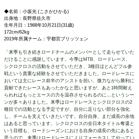
◆名前：小坂光 (こさかひかる)
出身地：長野県佐久市
生年月日：1988年10月21日(31歳)
172cm/62kg
2019年所属チーム：宇都宮ブリッツェン
「来季も引き続きロードチームのメンバーとして走らせていた
だけることに感謝しています。今季はMTB、ロードレース、
シクロクロスの活動をさせていただき、3種目ほとんどフル参
戦という貴重な経験をさせていただきました。ロードレースに
おいては主にレース前半のアシストを担い、微力ながら勝利に
貢献できたレースもあったかなと思いますが、あと1時間耐え
られればもっとエースの力を温存させられるのに…というシー
ンが多々ありました。来季はロードレースとシクロクロスの2
種目での活動となる予定ですが、自分に足りない部分を強化
し、チームを支えていきたいです。自分自身、まだ成長の余地
はあると思っています。シクロクロスの全日本タイトル奪還と
いう目標も、ロードシーズンにおける自身の成長の先にあると
思うので、来季はロードレースによりフォーカスしてやってい