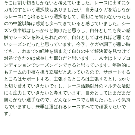
そこは割り切るしかないと考えていました。レースに出ずにケ
ガを治すという選択肢もありましたが、自分はケガを治しなが
らレースにも出るという選択をして、最初こそ奮わなかったも
のの中盤以降は感覚も戻ってきていると感じていました。シー
ズン後半戦はしっかりと働けたと思うし、自分としても良い感
触でシーズンを終えられたので、自分としてはそれほど悪くな
いシーズンだったと思っています。今季、ケガや調子が悪い時
でも、これまでの経験を踏まえて自分の中で解決策を見つけて
対処できたのは成長した部分だと思いますし、来季はトップコ
ンディションでシーズンインできると思っています。年齢的に
もチームの中核を担う立場だと思っているので、サポートする
ところはサポートする、主張するところは主張するとしっかり
と切り替えていきたいですし、レース活動以外のマルチな活動
にも注力していきたいと考えています。自分としてはまだまだ
勝ちがない選手なので、どんなレースでも勝ちたいという気持
ちでいますし、来季は選ばれるレースすべてで頑張りたいで
す」