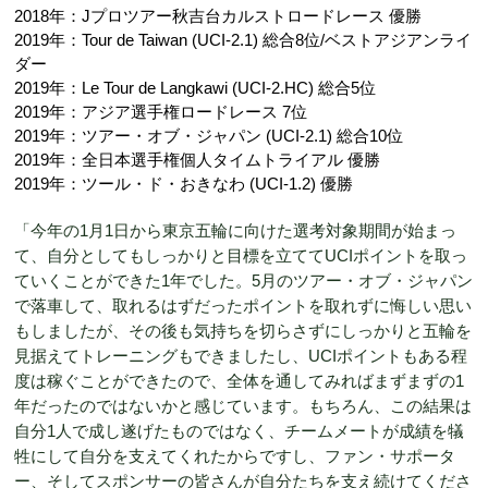
2018年：Jプロツアー秋吉台カルストロードレース 優勝
2019年：Tour de Taiwan (UCI-2.1) 総合8位/ベストアジアンライ
ダー
2019年：Le Tour de Langkawi (UCI-2.HC) 総合5位
2019年：アジア選手権ロードレース 7位
2019年：ツアー・オブ・ジャパン (UCI-2.1) 総合10位
2019年：全日本選手権個人タイムトライアル 優勝
2019年：ツール・ド・おきなわ (UCI-1.2) 優勝
「今年の1月1日から東京五輪に向けた選考対象期間が始まっ
て、自分としてもしっかりと目標を立ててUCIポイントを取っ
ていくことができた1年でした。5月のツアー・オブ・ジャパン
で落車して、取れるはずだったポイントを取れずに悔しい思い
もしましたが、その後も気持ちを切らさずにしっかりと五輪を
見据えてトレーニングもできましたし、UCIポイントもある程
度は稼ぐことができたので、全体を通してみればまずまずの1
年だったのではないかと感じています。もちろん、この結果は
自分1人で成し遂げたものではなく、チームメートが成績を犠
牲にして自分を支えてくれたからですし、ファン・サポータ
ー、そしてスポンサーの皆さんが自分たちを支え続けてくださ