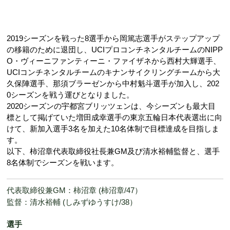
2019シーズンを戦った8選手から岡篤志選手がステップアップ
の移籍のために退団し、UCIプロコンチネンタルチームのNIPP
O・ヴィーニファンティーニ・ファイザネから西村大輝選手、
UCIコンチネンタルチームのキナンサイクリングチームから大
久保陣選手、那須ブラーゼンから中村魁斗選手が加入し、202
0シーズンを戦う運びとなりました。
2020シーズンの宇都宮ブリッツェンは、今シーズンも最大目
標として掲げていた増田成幸選手の東京五輪日本代表選出に向
けて、新加入選手3名を加えた10名体制で目標達成を目指しま
す。
以下、柿沼章代表取締役社長兼GM及び清水裕輔監督と、選手
8名体制でシーズンを戦います。
代表取締役兼GM：柿沼章 (柿沼章/47）
監督：清水裕輔 (しみずゆうすけ/38）
選手