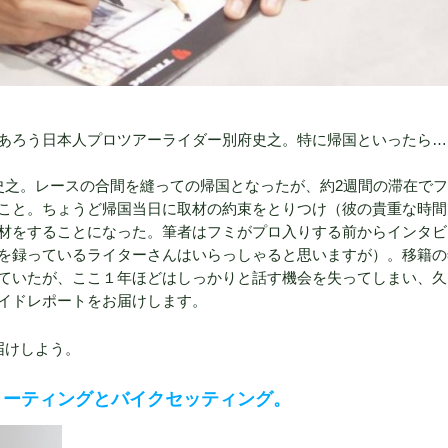
あろう日本人プロツアーライダー別府史之。特に帰国といったら…
史之。レースの合間を縫っての帰国となったが、約2週間の滞在で
こと。ちょうど帰国当日に取材の約束をとりつけ（彼の貴重な時間
材をすることになった。筆者はフミがプロ入りする前からインタビ
を録っているライターさんはいらっしゃると思いますが）。移籍の
ていたが、ここ１年ほどはしっかりと話す機会を失ってしまい、久
イドレポートをお届けします。
届けしよう。
てミーティングとバイクセッティング。