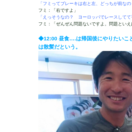
「フミってブレーキは右と左、どっちが前なの
フミ：「右ですよ」
「えっそうなの？ ヨーロッパでレースしてて
フミ：「ぜんぜん問題ないですよ。問題といえ
◆12:00 昼食….は帰国後にやりた
は散髪だという。