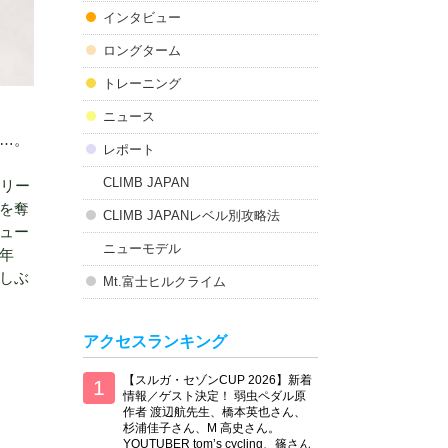
インタビュー
ロングターム
トレーニング
ニュース
…。
レポート
CLIMB JAPAN
フリー
を奪
CLIMB JAPANレベル別攻略法
ュー
ニューモデル
年
しぶ
Mt.富士ヒルクライム
アクセスランキング
【スルガ・セゾンCUP 2026】新着
情報／ゲスト決定！ 弱虫ペダル原
作者 渡辺航先生、橋本英也さん、
杉浦佳子さん、M 高史さん。
YOUTUBER tom’s cycling、篠さん