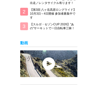
出走／レンタサイクル有ります！
【第3回 八ヶ岳高原ロングライド】
10月3日～4日開催 参加者募集中で
す
【スルガ・セゾンCUP 2026】“あ
の”サーキットで一日自転車三昧！
動画