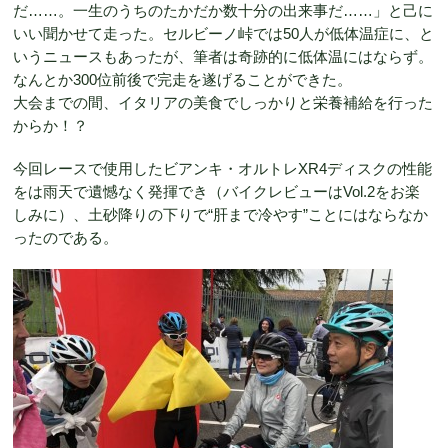
だ……。一生のうちのたかだか数十分の出来事だ……」と己に
いい聞かせて走った。セルビーノ峠では50人が低体温症に、と
いうニュースもあったが、筆者は奇跡的に低体温にはならず。
なんとか300位前後で完走を遂げることができた。
大会までの間、イタリアの美食でしっかりと栄養補給を行った
からか！？
今回レースで使用したビアンキ・オルトレXR4ディスクの性能
をは雨天で遺憾なく発揮でき（バイクレビューはVol.2をお楽
しみに）、土砂降りの下りで“肝まで冷やす”ことにはならなか
ったのである。