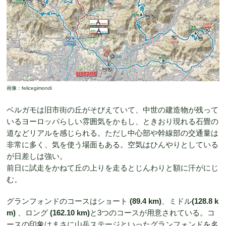
画像：felicegimondi
ベルガモは旧市街の丘がそびえていて、中世の建造物が残って
いるヨーロッパらしい雰囲気をかもし、ときおり現れる石畳の
道などリアルを感じられる。ただし中心部や幹線部の交通量は
非常に多く、気を使う場面もある。空気はひんやりとしている
が日差しは強い。
前日に試走をかねて丘の上りを走るとじんわりと額に汗がにじ
む。
グランフォンドのコースはショート
(89.4 km)
、ミドル
(128.8 k
m)
、ロング
(162.10 km)
と3つのコースが用意されている。コ
ースの印象はまさに山岳ステージといったグランフォンドを名