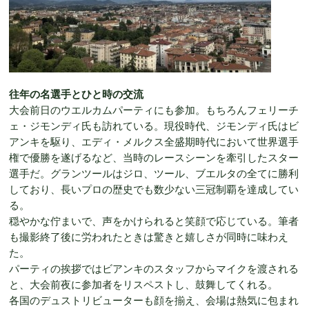
往年の名選手とひと時の交流
大会前日のウエルカムパーティにも参加。もちろんフェリーチ
ェ・ジモンディ氏も訪れている。現役時代、ジモンディ氏はビ
アンキを駆り、エディ・メルクス全盛期時代において世界選手
権で優勝を遂げるなど、当時のレースシーンを牽引したスター
選手だ。グランツールはジロ、ツール、ブエルタの全てに勝利
しており、長いプロの歴史でも数少ない三冠制覇を達成してい
る。
穏やかな佇まいで、声をかけられると笑顔で応じている。筆者
も撮影終了後に労われたときは驚きと嬉しさが同時に味わえ
た。
パーティの挨拶ではビアンキのスタッフからマイクを渡される
と、大会前夜に参加者をリスペストし、鼓舞してくれる。
各国のデュストリビューターも顔を揃え、会場は熱気に包まれ