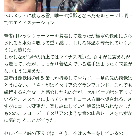
ヘルメットに積もる雪。唯一の撮影となったセルビーノ峠頂上
でのエイドステーション
筆者はレッグウォーマーを装着して走ったが極寒の長雨にさら
されると水分を吸って重く感じ、むしろ体温を奪われていくよ
うにも感じた。
しかしながら峠の頂上ではマイナス2度だ。さすがに震えなが
ら走っていたが、しっかり着込んでいる選手はまったく問題が
ないように見えた。
筆者は最低限の雨対策しか持参しておらず、手足の先の感覚は
とうにない。「さすがはイタリアのグランフォンド。これでも
続行するんだな」と感心したものだが、セルビーノ峠を下って
いると、スタッフによってショートコース方面へ促される。さ
すがにコース変更だ。楽しみにしていた絶景は見られなかった
ものの、ジロ・デ・イタリアのような雪の山岳レースをわずか
に堪能することができた。
セルビーノ峠の下りでは「そう、今はスキーをしているの