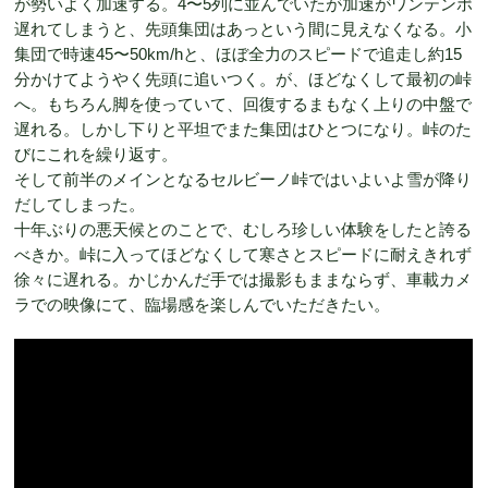
が勢いよく加速する。4〜5列に並んでいたが加速がワンテンポ
遅れてしまうと、先頭集団はあっという間に見えなくなる。小
集団で時速45〜50km/hと、ほぼ全力のスピードで追走し約15
分かけてようやく先頭に追いつく。が、ほどなくして最初の峠
へ。もちろん脚を使っていて、回復するまもなく上りの中盤で
遅れる。しかし下りと平坦でまた集団はひとつになり。峠のた
びにこれを繰り返す。
そして前半のメインとなるセルビーノ峠ではいよいよ雪が降り
だしてしまった。
十年ぶりの悪天候とのことで、むしろ珍しい体験をしたと誇る
べきか。峠に入ってほどなくして寒さとスピードに耐えきれず
徐々に遅れる。かじかんだ手では撮影もままならず、車載カメ
ラでの映像にて、臨場感を楽しんでいただきたい。