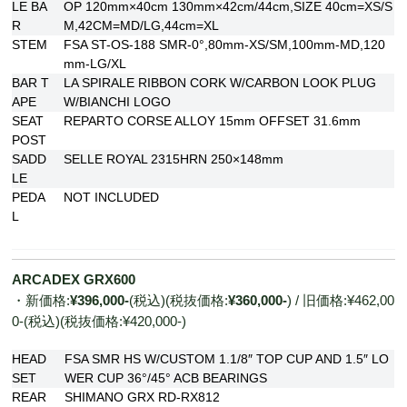
LE BA
OP 120mm×40cm 130mm×42cm/44cm,SIZE 40cm=XS/S
R
M,42CM=MD/LG,44cm=XL
STEM
FSA ST-OS-188 SMR-0°,80mm-XS/SM,100mm-MD,120
mm-LG/XL
BAR T
LA SPIRALE RIBBON CORK W/CARBON LOOK PLUG
APE
W/BIANCHI LOGO
SEAT
REPARTO CORSE ALLOY 15mm OFFSET 31.6mm
POST
SADD
SELLE ROYAL 2315HRN 250×148mm
LE
PEDA
NOT INCLUDED
L
ARCADEX GRX600
・新価格:
¥396,000-
(税込)(税抜価格:
¥360,000-
) / 旧価格:¥462,00
0-(税込)(税抜価格:¥420,000-)
HEAD
FSA SMR HS W/CUSTOM 1.1/8″ TOP CUP AND 1.5″ LO
SET
WER CUP 36°/45° ACB BEARINGS
REAR
SHIMANO GRX RD-RX812