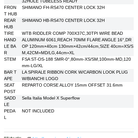
32HOLE TUBELESS READY
FRON
SHIMANO FH-RS470 CENTER LOCK 32H
T HUB
REAR
SHIMANO HB-RS470 CENTER LOCK 32H
HUB
TIRE
WTB RIDDLER COMP 700X37C,30TPI WIRE BEAD
HAND
ALUMINUM 6061,REACH 70MM FLARE ANGLE 16°,DR
LE BA
OP 120mm×40cm 130mm×42cm/44cm,SIZE 40cm=XS/S
R
M,42CM=MD/LG,44cm=XL
STEM
FSA ST-OS-188 SMR-0°,80mm-XS/SM,100mm-MD,120
mm-LG/XL
BAR T
LA SPIRALE RIBBON CORK W/CARBON LOOK PLUG
APE
W/BIANCHI LOGO
SEAT
REPARTO CORSE ALLOY 15mm OFFSET 31.6mm
POST
SADD
Sella Italia Model X Superflow
LE
PEDA
NOT INCLUDED
L