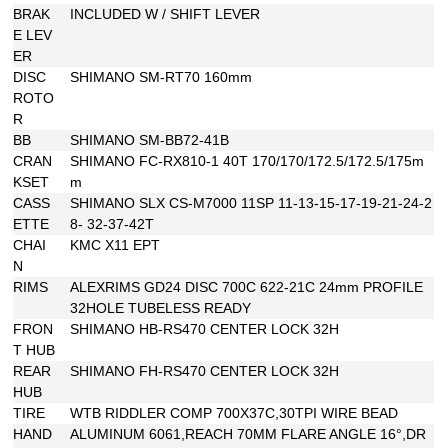
BRAK
INCLUDED W / SHIFT LEVER
E LEV
ER
DISC
SHIMANO SM-RT70 160mm
ROTO
R
BB
SHIMANO SM-BB72-41B
CRAN
SHIMANO FC-RX810-1 40T 170/170/172.5/172.5/175m
KSET
m
CASS
SHIMANO SLX CS-M7000 11SP 11-13-15-17-19-21-24-2
ETTE
8- 32-37-42T
CHAI
KMC X11 EPT
N
RIMS
ALEXRIMS GD24 DISC 700C 622-21C 24mm PROFILE
32HOLE TUBELESS READY
FRON
SHIMANO HB-RS470 CENTER LOCK 32H
T HUB
REAR
SHIMANO FH-RS470 CENTER LOCK 32H
HUB
TIRE
WTB RIDDLER COMP 700X37C,30TPI WIRE BEAD
HAND
ALUMINUM 6061,REACH 70MM FLARE ANGLE 16°,DR