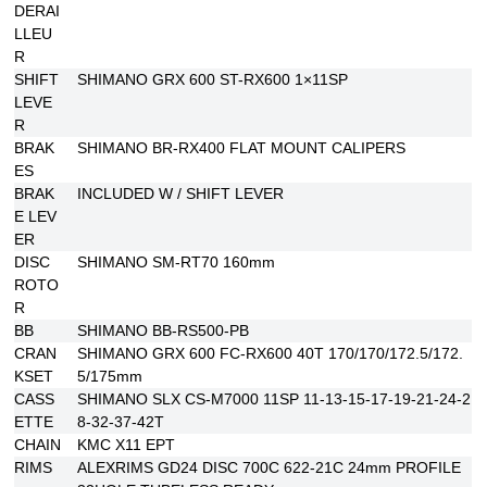
DERAI
LLEU
R
SHIFT
SHIMANO GRX 600 ST-RX600 1×11SP
LEVE
R
BRAK
SHIMANO BR-RX400 FLAT MOUNT CALIPERS
ES
BRAK
INCLUDED W / SHIFT LEVER
E LEV
ER
DISC
SHIMANO SM-RT70 160mm
ROTO
R
BB
SHIMANO BB-RS500-PB
CRAN
SHIMANO GRX 600 FC-RX600 40T 170/170/172.5/172.
KSET
5/175mm
CASS
SHIMANO SLX CS-M7000 11SP 11-13-15-17-19-21-24-2
ETTE
8-32-37-42T
CHAIN
KMC X11 EPT
RIMS
ALEXRIMS GD24 DISC 700C 622-21C 24mm PROFILE