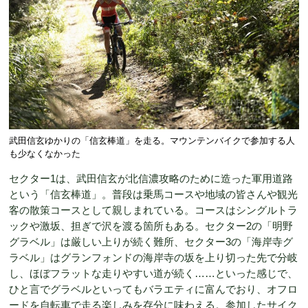
武田信玄ゆかりの「信玄棒道」を走る。マウンテンバイクで参加する人
も少なくなかった
セクター1は、武田信玄が北信濃攻略のために造った軍用道路
という「信玄棒道」。普段は乗馬コースや地域の皆さんや観光
客の散策コースとして親しまれている。コースはシングルトラ
ックや激坂、担ぎで沢を渡る箇所もある。セクター2の「明野
グラベル」は厳しい上りが続く難所、セクター3の「海岸寺グ
ラベル」はグランフォンドの海岸寺の坂を上り切った先で分岐
し、ほぼフラットな走りやすい道が続く……といった感じで、
ひと言でグラベルといってもバラエティに富んでおり、オフロ
ードを自転車で走る楽しみを存分に味わえる。参加したサイク