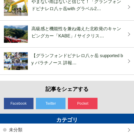
やまない雨はないと信じて！「グランフォン
ドピナレロ八ヶ岳with グラベル2…
高級感と機能性を兼ね備えた北欧発のキャン
ピングカー「KABE」/ サイクリス…
【グランフォンドピナレロ八ヶ岳 supported b
y パラチノース 詳報…
記事をシェアする
Facebook
Twitter
Pocket
カテゴリ
未分類