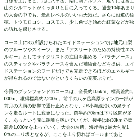
目線を上げると、北に八ヶ岳、南に南アルプス、遠くには富士
山のシルエットがくっきりと目に入ってくる。過去10年あまり
の大会の中でも、最高レベルのいいお天気だ。さらに沿道の稲
穂、トウモロコシ、コスモス、少し色づき始めた紅葉などが秋
の訪れを感じさせる。
コース上に8カ所設けられたエイドステーションでは地元山梨
のフルーツやスイーツ、また「アスリートのための持続性エネ
ルギー」としてサイクリストの注目を集める「パラチノース」
のスティックやパラチノースを含んだ補給食などを提供。エイ
ドステーションのフードだけでも完走できるほどのエネルギー
が得られるのではないかというくらいの充実ぶりだ。
今回のグランフォンドのコースは、全長約105km、標高差約1,
000m、獲得標高約2,200m。前半の八ヶ岳高原ラインの一部が
前月の大雨の影響で通行止めとなり、JR小海線沿いの泉ライ
ンを走るルートに変更になった。前半約70kmは下り区間が多
く、あっという間に距離を稼いでいくが、後半は約30kmで標
高差1,000mを上っていく。大会の名所、海岸寺は最大勾配1
0％の上り坂となるが、ここを上り切ればゴールまであと一