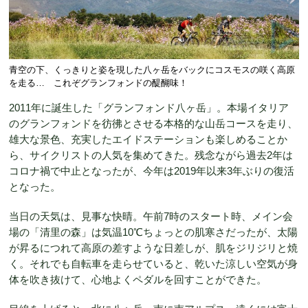
青空の下、くっきりと姿を現した八ヶ岳をバックにコスモスの咲く高原
を走る… これぞグランフォンドの醍醐味！
2011年に誕生した「グランフォンド八ヶ岳」。本場イタリア
のグランフォンドを彷彿とさせる本格的な山岳コースを走り、
雄大な景色、充実したエイドステーションも楽しめることか
ら、サイクリストの人気を集めてきた。残念ながら過去2年は
コロナ禍で中止となったが、今年は2019年以来3年ぶりの復活
となった。
当日の天気は、見事な快晴。午前7時のスタート時、メイン会
場の「清里の森」は気温10℃ちょっとの肌寒さだったが、太陽
が昇るにつれて高原の差すような日差しが、肌をジリジリと焼
く。それでも自転車を走らせていると、乾いた涼しい空気が身
体を吹き抜けて、心地よくペダルを回すことができた。