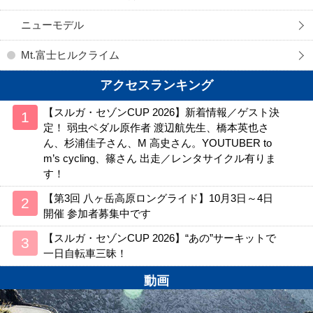
ニューモデル
Mt.富士ヒルクライム
アクセスランキング
【スルガ・セゾンCUP 2026】新着情報／ゲスト決
定！ 弱虫ペダル原作者 渡辺航先生、橋本英也さ
ん、杉浦佳子さん、M 高史さん。YOUTUBER to
m’s cycling、篠さん 出走／レンタサイクル有りま
す！
【第3回 八ヶ岳高原ロングライド】10月3日～4日
開催 参加者募集中です
【スルガ・セゾンCUP 2026】“あの”サーキットで
一日自転車三昧！
動画