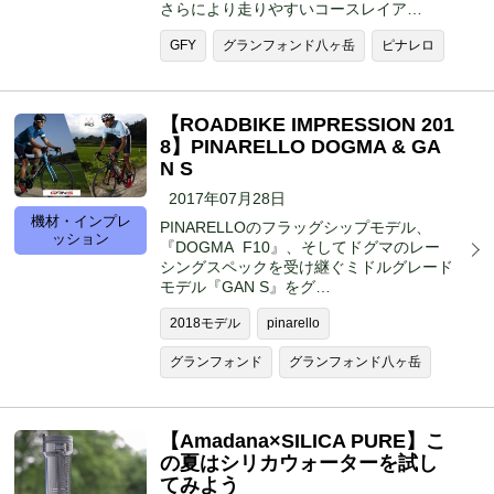
さらにより走りやすいコースレイア…
GFY
グランフォンド八ヶ岳
ピナレロ
【ROADBIKE IMPRESSION 201
8】PINARELLO DOGMA & GA
N S
2017年07月28日
機材・インプレ
PINARELLOのフラッグシップモデル、
ッション
『DOGMA F10』、そしてドグマのレー
シングスペックを受け継ぐミドルグレード
モデル『GAN S』をグ…
2018モデル
pinarello
グランフォンド
グランフォンド八ヶ岳
【Amadana×SILICA PURE】こ
の夏はシリカウォーターを試し
てみよう