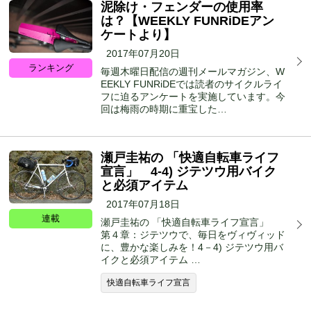
泥除け・フェンダーの使用率
は？【WEEKLY FUNRiDEアン
ケートより】
2017年07月20日
ランキング
毎週木曜日配信の週刊メールマガジン、W
EEKLY FUNRiDEでは読者のサイクルライ
フに迫るアンケートを実施しています。今
回は梅雨の時期に重宝した…
瀬戸圭祐の 「快適自転車ライフ
宣言」 4-4) ジテツウ用バイク
と必須アイテム
2017年07月18日
連載
瀬戸圭祐の 「快適自転車ライフ宣言」
第４章：ジテツウで、毎日をヴィヴィッド
に、豊かな楽しみを！4－4) ジテツウ用バ
イクと必須アイテム …
快適自転車ライフ宣言