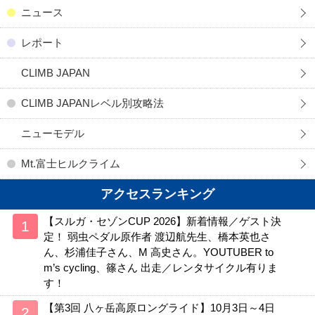
ニュース
レポート
CLIMB JAPAN
CLIMB JAPANレベル別攻略法
ニューモデル
Mt.富士ヒルクライム
アクセスランキング
【スルガ・セゾンCUP 2026】新着情報／ゲスト決
定！ 弱虫ペダル原作者 渡辺航先生、橋本英也さ
ん、杉浦佳子さん、M 高史さん。YOUTUBER to
m’s cycling、篠さん 出走／レンタサイクル有りま
す！
【第3回 八ヶ岳高原ロングライド】10月3日～4日