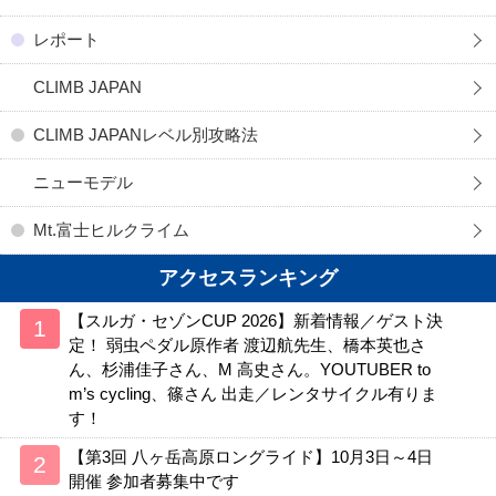
レポート
CLIMB JAPAN
CLIMB JAPANレベル別攻略法
ニューモデル
Mt.富士ヒルクライム
アクセスランキング
【スルガ・セゾンCUP 2026】新着情報／ゲスト決
定！ 弱虫ペダル原作者 渡辺航先生、橋本英也さ
ん、杉浦佳子さん、M 高史さん。YOUTUBER to
m’s cycling、篠さん 出走／レンタサイクル有りま
す！
【第3回 八ヶ岳高原ロングライド】10月3日～4日
開催 参加者募集中です