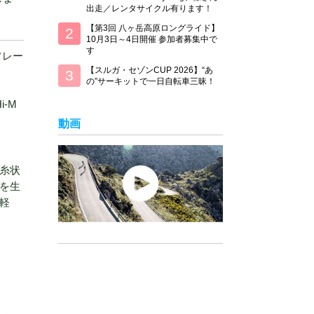
出走／レンタサイクル有ります！
【第3回 八ヶ岳高原ロングライド】
10月3日～4日開催 参加者募集中で
す
(フレー
【スルガ・セゾンCUP 2026】“あ
の”サーキットで一日自転車三昧！
i-M
動画
糸状
を生
軽