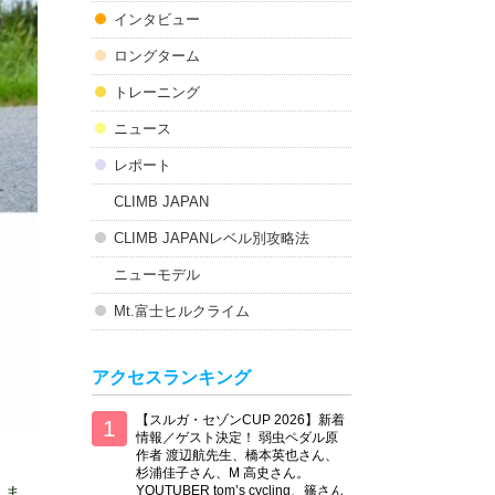
インタビュー
ロングターム
トレーニング
ニュース
レポート
CLIMB JAPAN
CLIMB JAPANレベル別攻略法
ニューモデル
Mt.富士ヒルクライム
アクセスランキング
【スルガ・セゾンCUP 2026】新着
情報／ゲスト決定！ 弱虫ペダル原
作者 渡辺航先生、橋本英也さん、
杉浦佳子さん、M 高史さん。
しま
YOUTUBER tom’s cycling、篠さん