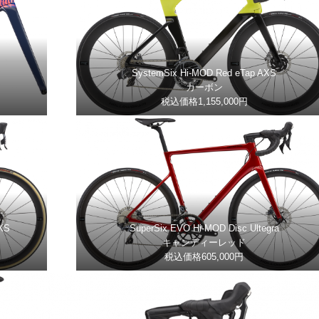
SystemSix Hi-MOD Red eTap AXS
カーボン
税込価格1,155,000円
XS
SuperSix EVO Hi-MOD Disc Ultegra
キャンディーレッド
税込価格605,000円