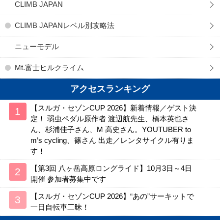
CLIMB JAPAN
CLIMB JAPANレベル別攻略法
ニューモデル
Mt.富士ヒルクライム
アクセスランキング
【スルガ・セゾンCUP 2026】新着情報／ゲスト決
定！ 弱虫ペダル原作者 渡辺航先生、橋本英也さ
ん、杉浦佳子さん、M 高史さん。YOUTUBER to
m’s cycling、篠さん 出走／レンタサイクル有りま
す！
【第3回 八ヶ岳高原ロングライド】10月3日～4日
開催 参加者募集中です
【スルガ・セゾンCUP 2026】“あの”サーキットで
一日自転車三昧！