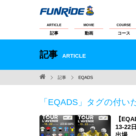
ARTICLE
MOVIE
COURSE
記事
動画
コース
記事
ARTICLE
記事
EQADS
「EQADS」タグの付い
【EQ
13-2
出場。