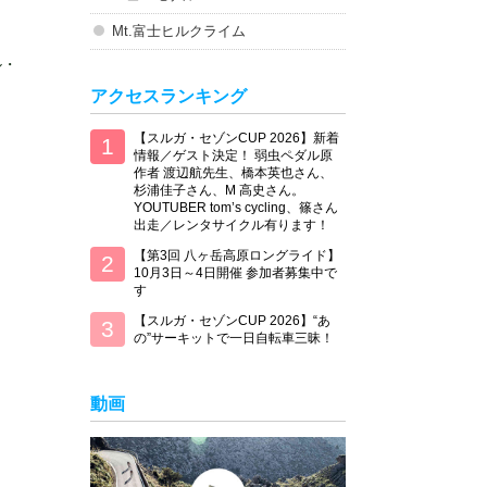
Mt.富士ヒルクライム
ル・
アクセスランキング
【スルガ・セゾンCUP 2026】新着
情報／ゲスト決定！ 弱虫ペダル原
作者 渡辺航先生、橋本英也さん、
杉浦佳子さん、M 高史さん。
YOUTUBER tom’s cycling、篠さん
出走／レンタサイクル有ります！
【第3回 八ヶ岳高原ロングライド】
10月3日～4日開催 参加者募集中で
す
【スルガ・セゾンCUP 2026】“あ
の”サーキットで一日自転車三昧！
動画