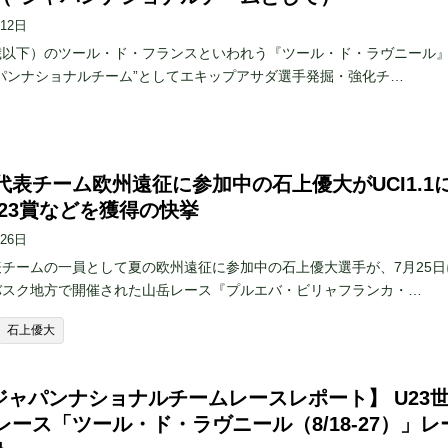
月12日
3歳以下）のツール・ド・フランスといわれう『ツール・ド・ラヴニール
パンナショナルチーム”としてエキップアサダ選手発掘・強化チ…
代表チーム欧州遠征に参加中の石上優大がUCI1.1
U23賞などを獲得の快挙
月26日
チームの一員として夏の欧州遠征に参加中の石上優大選手が、7月25日
バスク地方で開催された山岳レース『プルエバ・ビリャフランカ・…
石上優大
3ジャパンナショナルチームレースレポート】 U23
レース「ツール・ド・ラヴニール（8/18-27）」レ