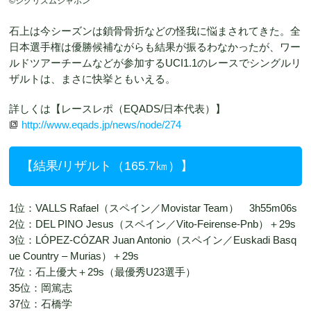
©️シクリズムジャポン
石上は今シーズンは鎖骨骨折などの怪我に悩まされてきた。全
日本選手権は優勝候補ながらも結果が振るわなかったが、ワー
ルドツアーチームなどが参加するUCI1.1のレースでシングルリ
ザルトは、まさに快挙ともいえる。
詳しくは【レースレポ（EQADS/日本代表）】
http://www.eqads.jp/news/node/274
【結果/リザルト（165.7㎞）】
1位：VALLS Rafael（スペイン／Movistar Team） 3h55m06s
2位：DEL PINO Jesus（スペイン／Vito-Feirense-Pnb）＋29s
3位：LÓPEZ-CÓZAR Juan Antonio（スペイン／Euskadi Basq
ue Country – Murias）＋29s
7位：石上優大＋29s（最優秀U23選手）
35位：岡篤志
37位：石橋学