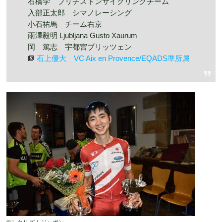
石橋学 ブリヂストンサイクリングチーム
入部正太郎 シマノレーシング
小石祐馬 チーム右京
雨澤毅明 Ljubljana Gusto Xaurum
岡 篤志 宇都宮ブリッツェン
石上優大 VC Aix en Provence/EQADS準所属