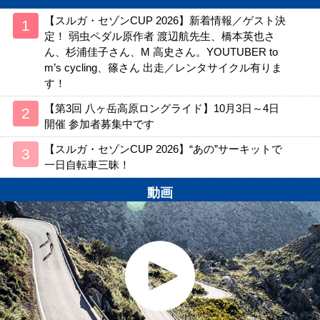
【スルガ・セゾンCUP 2026】新着情報／ゲスト決
定！ 弱虫ペダル原作者 渡辺航先生、橋本英也さ
ん、杉浦佳子さん、M 高史さん。YOUTUBER to
m’s cycling、篠さん 出走／レンタサイクル有りま
す！
【第3回 八ヶ岳高原ロングライド】10月3日～4日
開催 参加者募集中です
【スルガ・セゾンCUP 2026】“あの”サーキットで
一日自転車三昧！
動画