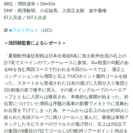
68位：増田成幸＋15m51s
DNF：雨澤毅明、小石祐馬、入部正太朗 途中棄権
67人完走／107人出走
■フルリザルト
（UCI）
＜浅田顕監督によるレポート＞
「夏期欧州遠征初戦は日本出発組6名に加え欧州合流の石上の
計7名でスペインのワンデーレースに参加。3㎞程度の勾配のあ
る峠を含む周回コースで行われる今回のレースでは 、適正と
コンディションから増田と石上でUCIポイント圏内ゴールを狙
った。スタートから形成された11名の逃げに入部が入り集団と
2分前後の差で後半に突入、その後メイングループのペースア
ップとともに入部らは吸収され、本格的な展開が始まった。好
位置につけていた増田は序盤の落車の影響でメカトラに見舞わ
れ位置を下げてしまった為、チームからは石上のみが約30人に
絞られた先頭グループに残りゴールへと進んだ。最後は単独ア
タックしたモビスターのヴァルスが逃げ切り、石上は2位以下
の集団の6番目の7位でゴールしUCI欧州ツアーポイント35点を