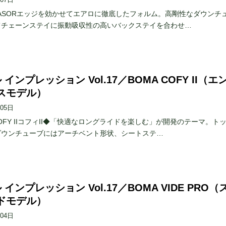
/ RASORエッジを効かせてエアロに徹底したフォルム。高剛性なダウンチ
てチェーンステイに振動吸収性の高いバックステイを合わせ…
 インプレッション Vol.17／BOMA COFY II（エ
スモデル）
月05日
/ COFY IIコフィII◆「快適なロングライドを楽しむ」が開発のテーマ。ト
ダウンチューブにはアーチベント形状、シートステ…
 インプレッション Vol.17／BOMA VIDE PRO（
ドモデル）
月04日