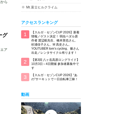
携から
Mt.富士ヒルクライム
アクセスランキング
【スルガ・セゾンCUP 2026】新着
ーグ
情報／ゲスト決定！ 弱虫ペダル原
作者 渡辺航先生、橋本英也さん、
杉浦佳子さん、M 高史さん。
YOUTUBER tom’s cycling、篠さん
◆エア
出走／レンタサイクル有ります！
【第3回 八ヶ岳高原ロングライド】
10月3日～4日開催 参加者募集中で
す
【スルガ・セゾンCUP 2026】“あ
の”サーキットで一日自転車三昧！
動画