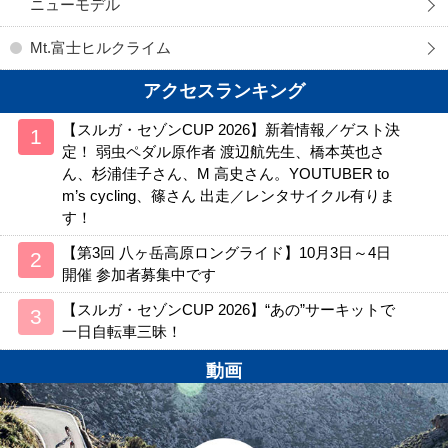
ニューモデル
Mt.富士ヒルクライム
アクセスランキング
【スルガ・セゾンCUP 2026】新着情報／ゲスト決
定！ 弱虫ペダル原作者 渡辺航先生、橋本英也さ
ん、杉浦佳子さん、M 高史さん。YOUTUBER to
m’s cycling、篠さん 出走／レンタサイクル有りま
す！
【第3回 八ヶ岳高原ロングライド】10月3日～4日
開催 参加者募集中です
【スルガ・セゾンCUP 2026】“あの”サーキットで
一日自転車三昧！
動画