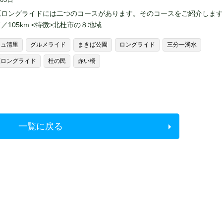
原ロングライドには二つのコースがあります。そのコースをご紹介します
／105km <特徴>北杜市の８地域…
ジュ清里
グルメライド
まきば公園
ロングライド
三分一湧水
原ロングライド
杜の民
赤い橋
一覧に戻る