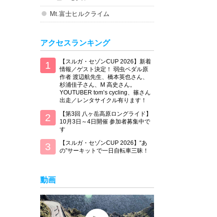
Mt.富士ヒルクライム
アクセスランキング
【スルガ・セゾンCUP 2026】新着
情報／ゲスト決定！ 弱虫ペダル原
作者 渡辺航先生、橋本英也さん、
杉浦佳子さん、M 高史さん。
YOUTUBER tom’s cycling、篠さん
出走／レンタサイクル有ります！
【第3回 八ヶ岳高原ロングライド】
10月3日～4日開催 参加者募集中で
す
【スルガ・セゾンCUP 2026】“あ
の”サーキットで一日自転車三昧！
動画