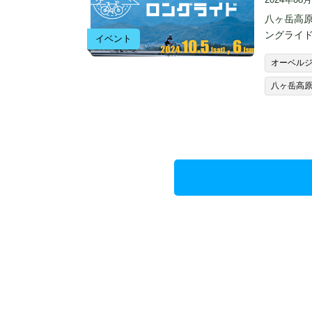
八ヶ岳高
ングライド
イベント
オーベル
八ヶ岳高