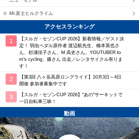
Mt.富士ヒルクライム
アクセスランキング
【スルガ・セゾンCUP 2026】新着情報／ゲスト決
定！ 弱虫ペダル原作者 渡辺航先生、橋本英也さ
ん、杉浦佳子さん、M 高史さん。YOUTUBER to
m’s cycling、篠さん 出走／レンタサイクル有りま
す！
【第3回 八ヶ岳高原ロングライド】10月3日～4日
開催 参加者募集中です
【スルガ・セゾンCUP 2026】“あの”サーキットで
一日自転車三昧！
動画