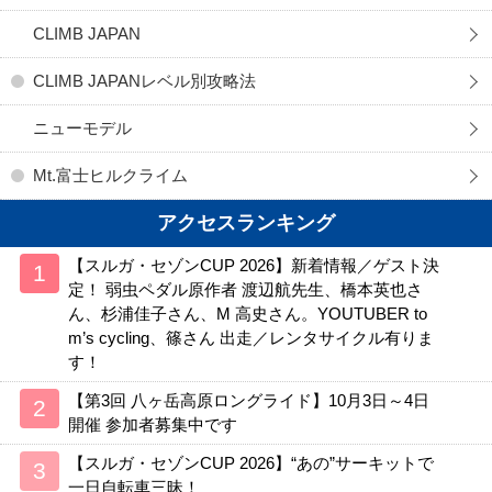
CLIMB JAPAN
CLIMB JAPANレベル別攻略法
ニューモデル
Mt.富士ヒルクライム
アクセスランキング
【スルガ・セゾンCUP 2026】新着情報／ゲスト決
定！ 弱虫ペダル原作者 渡辺航先生、橋本英也さ
ん、杉浦佳子さん、M 高史さん。YOUTUBER to
m’s cycling、篠さん 出走／レンタサイクル有りま
す！
【第3回 八ヶ岳高原ロングライド】10月3日～4日
開催 参加者募集中です
【スルガ・セゾンCUP 2026】“あの”サーキットで
一日自転車三昧！