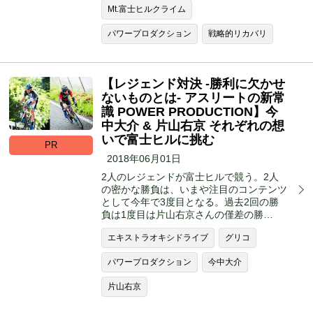
Mt.富士ヒルクライム
パワープロダクション
戦略的リカバリ
【レジェンド対決 -勝利に欠かせ
ないものとは- アスリートの新常
識 POWER PRODUCTION】今
中大介 & 片山右京 それぞれの想
いで富士ヒルに挑む
PR
2018年06月01日
2人のレジェンドが富士ヒルで競う。2人
の密かな勝負は、いまや注目のコンテンツ
として今年で3度目となる。過去2回の勝
負は1度目は片山右京さんの僅差の勝…
エキストラオキシドライブ
グリコ
パワープロダクション
今中大介
片山右京