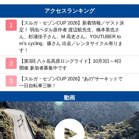
アクセスランキング
【スルガ・セゾンCUP 2026】新着情報／ゲスト決
定！ 弱虫ペダル原作者 渡辺航先生、橋本英也さ
ん、杉浦佳子さん、M 高史さん。YOUTUBER to
m’s cycling、篠さん 出走／レンタサイクル有りま
す！
【第3回 八ヶ岳高原ロングライド】10月3日～4日
開催 参加者募集中です
【スルガ・セゾンCUP 2026】“あの”サーキットで
一日自転車三昧！
動画