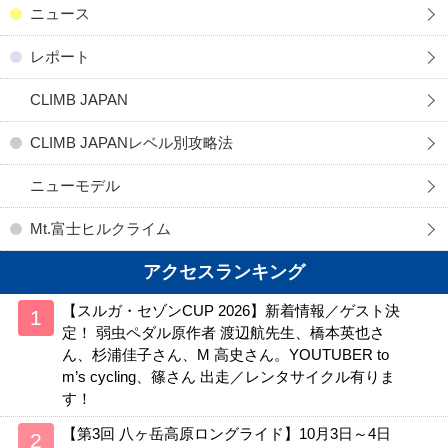
ニュース
レポート
CLIMB JAPAN
CLIMB JAPANレベル別攻略法
ニューモデル
Mt.富士ヒルクライム
アクセスランキング
【スルガ・セゾンCUP 2026】新着情報／ゲスト決
定！ 弱虫ペダル原作者 渡辺航先生、橋本英也さ
ん、杉浦佳子さん、M 高史さん。YOUTUBER to
m’s cycling、篠さん 出走／レンタサイクル有りま
す！
【第3回 八ヶ岳高原ロングライド】10月3日～4日