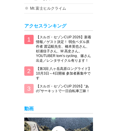
Mt.富士ヒルクライム
アクセスランキング
【スルガ・セゾンCUP 2026】新着
情報／ゲスト決定！ 弱虫ペダル原
作者 渡辺航先生、橋本英也さん、
杉浦佳子さん、M 高史さん。
YOUTUBER tom’s cycling、篠さん
出走／レンタサイクル有ります！
【第3回 八ヶ岳高原ロングライド】
10月3日～4日開催 参加者募集中で
す
【スルガ・セゾンCUP 2026】“あ
の”サーキットで一日自転車三昧！
動画