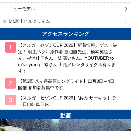
ニューモデル
Mt.富士ヒルクライム
アクセスランキング
【スルガ・セゾンCUP 2026】新着情報／ゲスト決
定！ 弱虫ペダル原作者 渡辺航先生、橋本英也さ
ん、杉浦佳子さん、M 高史さん。YOUTUBER to
m’s cycling、篠さん 出走／レンタサイクル有りま
す！
【第3回 八ヶ岳高原ロングライド】10月3日～4日
開催 参加者募集中です
【スルガ・セゾンCUP 2026】“あの”サーキットで
一日自転車三昧！
動画