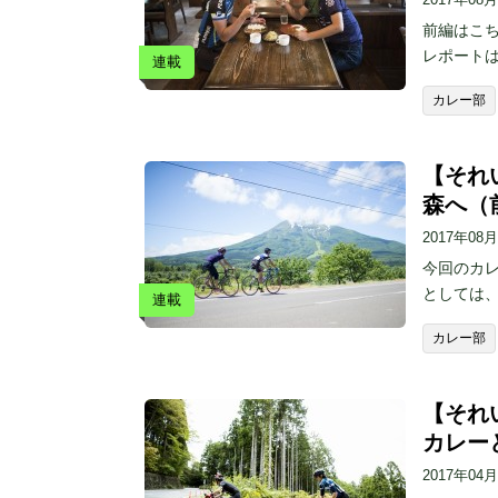
前編はこちら 
レポートは
連載
カレー部
【それい
森へ（
2017年08
今回のカ
としては
連載
カレー部
【それい
カレー
2017年04