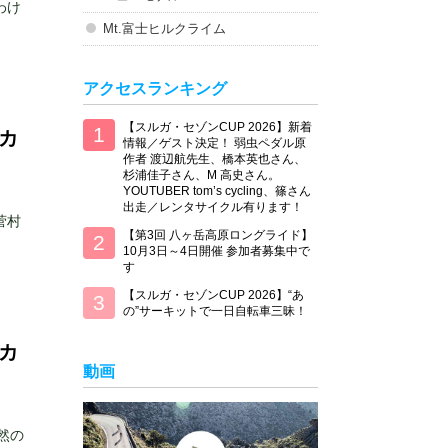
わけ
Mt.富士ヒルクライム
アクセスランキング
【スルガ・セゾンCUP 2026】新着
とカ
情報／ゲスト決定！ 弱虫ペダル原
作者 渡辺航先生、橋本英也さん、
杉浦佳子さん、M 高史さん。
YOUTUBER tom’s cycling、篠さん
出走／レンタサイクル有ります！
菅村
【第3回 八ヶ岳高原ロングライド】
10月3日～4日開催 参加者募集中で
す
【スルガ・セゾンCUP 2026】“あ
の”サーキットで一日自転車三昧！
とカ
動画
然の