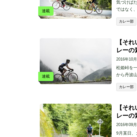
気づけばだ
ではなく
連載
カレー部
【それい
レーの
2016年10
松姫峠を一
から丹波
連載
カレー部
【それい
レーの
2016年09
9月某日