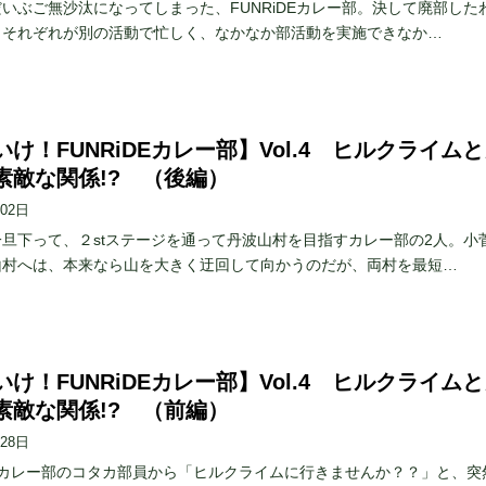
いぶご無沙汰になってしまった、FUNRiDEカレー部。決して廃部した
、それぞれが別の活動で忙しく、なかなか部活動を実施できなか…
け！FUNRiDEカレー部】Vol.4 ヒルクライム
素敵な関係!? （後編）
月02日
旦下って、２stステージを通って丹波山村を目指すカレー部の2人。小
山村へは、本来なら山を大きく迂回して向かうのだが、両村を最短…
け！FUNRiDEカレー部】Vol.4 ヒルクライム
素敵な関係!? （前編）
月28日
、カレー部のコタカ部員から「ヒルクライムに行きませんか？？」と、突