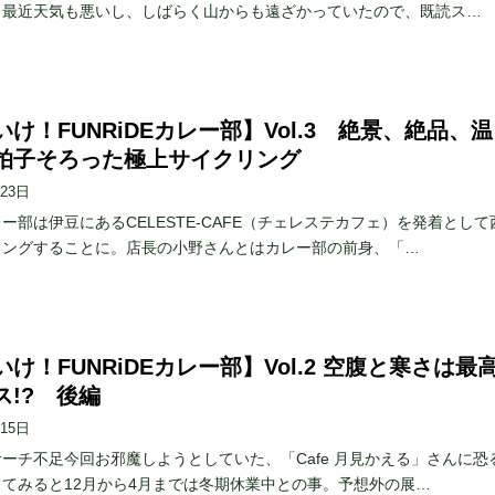
。最近天気も悪いし、しばらく山からも遠ざかっていたので、既読ス…
け！FUNRiDEカレー部】Vol.3 絶景、絶品、温
拍子そろった極上サイクリング
月23日
ー部は伊豆にあるCELESTE-CAFE（チェレステカフェ）を発着として
リングすることに。店長の小野さんとはカレー部の前身、「…
け！FUNRiDEカレー部】Vol.2 空腹と寒さは最
ス!? 後編
月15日
ーチ不足今回お邪魔しようとしていた、「Cafe 月見かえる」さんに恐
てみると12月から4月までは冬期休業中との事。予想外の展…