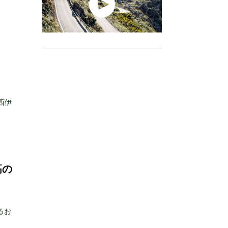
西伊
高の
るお