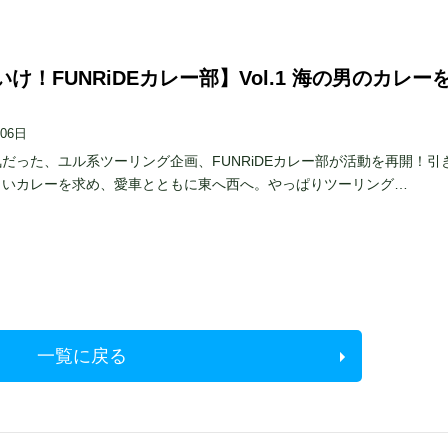
け！FUNRiDEカレー部】Vol.1 海の男のカレー
月06日
だった、ユル系ツーリング企画、FUNRiDEカレー部が活動を再開！引
しいカレーを求め、愛車とともに東へ西へ。やっぱりツーリング…
一覧に戻る