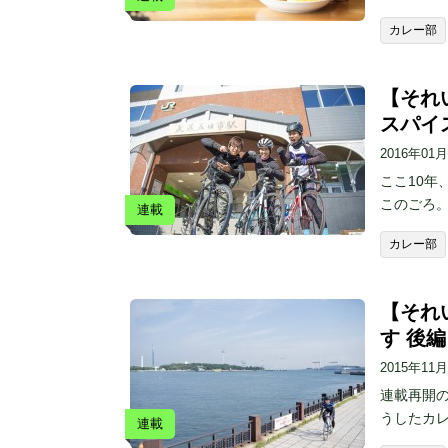
カレー部
【それい
スパイス
2016年01
ここ10年
このごろ
連載
カレー部
【それい
す 後編
2015年11
連載再開の
うしたカレ
連載