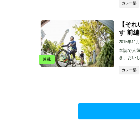
カレー部
【それい
す 前編
2015年11
本誌で人気
き、おい
連載
カレー部