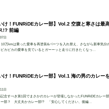
け！FUNRiDEカレー部】Vol.2 空腹と寒さは最
!? 前編
月07日
、10万kmは乗った愛車を再塗装&パーツを入れ替え、さながら新車気分
。ピカピカの愛車を見ているとガーーッと走りに行きたくなっ…
け！FUNRiDEカレー部】Vol.1 海の男のカレー
月11日
記念すべき第1回でまさかのカレーが登場しなかったFUNRiDEカレー
ー部？ 大丈夫かカレー部!? 「安心してください、後編…