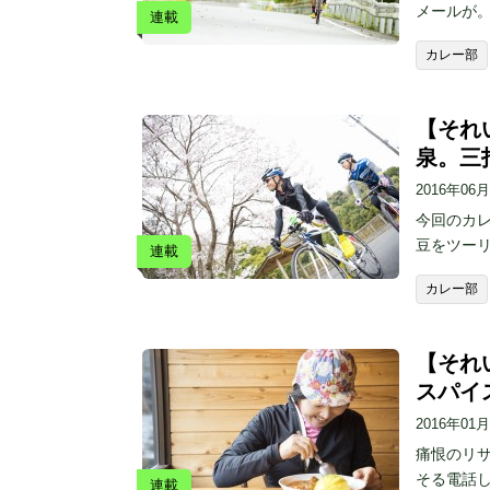
メールが
連載
カレー部
【それい
泉。三
2016年06
今回のカレ
豆をツー
連載
カレー部
【それい
スパイ
2016年01
痛恨のリサ
そる電話し
連載