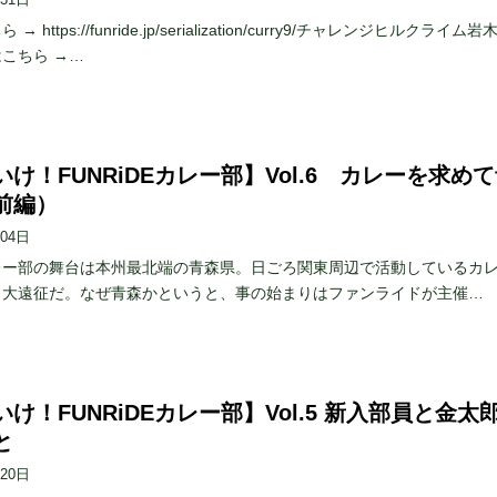
→ https://funride.jp/serialization/curry9/チャレンジヒルクライム
こちら →…
け！FUNRiDEカレー部】Vol.6 カレーを求め
前編）
月04日
レー部の舞台は本州最北端の青森県。日ごろ関東周辺で活動しているカ
、大遠征だ。なぜ青森かというと、事の始まりはファンライドが主催…
け！FUNRiDEカレー部】Vol.5 新入部員と金太
と
月20日