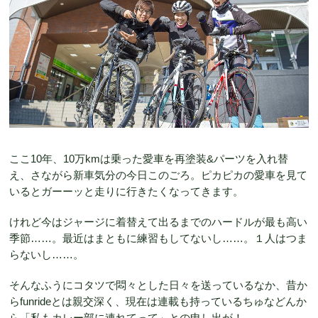
ここ10年、10万kmは乗った愛車を再塗装&パーツを入れ替
え、さながら新車気分の今日このごろ。ピカピカの愛車を見て
いるとガーーッと走りに行きたくなってきます。
けれど今はジャージに着替えて出るまでのハードルが最も高い
季節……。最近はまともに練習もしてないし……。１人はつま
らないし……。
そんなふうにコタツで悶々とした日々を送っているなか、昔か
らfunrideとは親交深く、現在は連載も持っているちゅなどんか
ら「私もカレー部に連れてって」との申し出が！