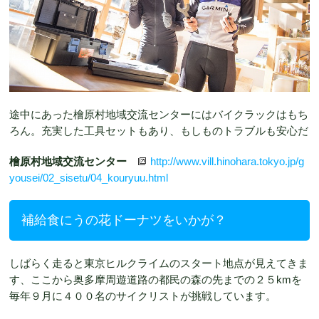
途中にあった檜原村地域交流センターにはバイクラックはもち
ろん。充実した工具セットもあり、もしものトラブルも安心だ
檜原村地域交流センター
http://www.vill.hinohara.tokyo.jp/g
yousei/02_sisetu/04_kouryuu.html
補給食にうの花ドーナツをいかが？
しばらく走ると東京ヒルクライムのスタート地点が見えてきま
す、ここから奥多摩周遊道路の都民の森の先までの２５kmを
毎年９月に４００名のサイクリストが挑戦しています。