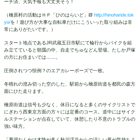
ーチ済、天気予報も大丈夫そう！
（檜原村の活動はＨＰ「ひのはらいど」
http://hinoharide.tok
yo/
を！遊び方が大事な自転車だけにこういった取り組みは非
常にありがたいです。）
スタート地点であるJR武蔵五日市駅にて輪行からバイクを組
み立てていると朝靄の中、自走でちゅなどん登場。たしか戸塚
の方にお住まいでは……。
圧倒されつつ恒例？のエアカレーポーズで一枚。
冬晴れの澄み切った空のした、駅前から檜原街道を都民の森方
面にひた走ります。
檜原街道は信号も少なく、休日になると多くのサイクリストで
にぎわう西東京方面の方々には定番のコース。道中にはサイク
ルステーションが点在していて、休憩したり不意のトラブルの
強い味方。
「夏場なんかは木陰が多く秋川渓谷からの涼しい風が気持ちよ