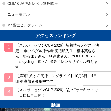
CLIMB JAPANレベル別攻略法
ニューモデル
Mt.富士ヒルクライム
アクセスランキング
【スルガ・セゾンCUP 2026】新着情報／ゲスト決
定！ 弱虫ペダル原作者 渡辺航先生、橋本英也さ
ん、杉浦佳子さん、M 高史さん。YOUTUBER to
m’s cycling、篠さん 出走／レンタサイクル有りま
す！
【第3回 八ヶ岳高原ロングライド】10月3日～4日
開催 参加者募集中です
【スルガ・セゾンCUP 2026】“あの”サーキットで
一日自転車三昧！
動画