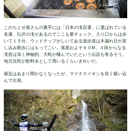
このちとせ屋さんの裏手には「日本の滝百選」に選ばれている
名瀑、払沢の滝があるのでここも要チェック。入り口からは歩
いて１５分。ウッドチップがしいてある遊歩道は木漏れ日が差
し込み散歩にはもってこい。落差およそ６０M、４段からなる
滝壺は深く神秘的。大蛇が棲んでいたという伝説も有るそう。
地元住民が飲料水として用いるくらいきれいだ。
最近はあまり聞かなくなったが、マイナスイオンを良く吸い込
んで出発。