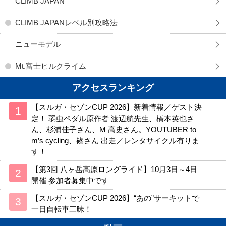
CLIMB JAPAN
CLIMB JAPANレベル別攻略法
ニューモデル
Mt.富士ヒルクライム
アクセスランキング
【スルガ・セゾンCUP 2026】新着情報／ゲスト決
定！ 弱虫ペダル原作者 渡辺航先生、橋本英也さ
ん、杉浦佳子さん、M 高史さん。YOUTUBER to
m’s cycling、篠さん 出走／レンタサイクル有りま
す！
【第3回 八ヶ岳高原ロングライド】10月3日～4日
開催 参加者募集中です
【スルガ・セゾンCUP 2026】“あの”サーキットで
一日自転車三昧！