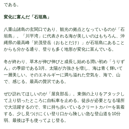
である。
変化に富んだ「石垣島」
八重山諸島の玄関口であり、観光の拠点となっているのが「石
垣島」。「川平湾」に代表される海が美しいのはもちろん、沖
縄県の最高峰「於茂登岳（おもとだけ）」が石垣島にあること
からも分かる通り、登りも多く地形が変化に富んでいる。
冬が終わり、草木が伸び伸びと成長し始める潤い初め「うりず
ん」の季節である3月。太陽が力強さを増し、海は青く輝いて
一層美しい。そのエネルギーに満ち溢れた空気を、海で、山
で、感じる。最高の贅沢である。
ぜひ訪れてほしいのが「屋良部岳」。東側の上りをアタックし
て上り切ったところに自転車を止める。徒歩が必要となる場所
で大活躍するので、常に持ち歩いているクリートカバーを装着
する。少し見つけにくい登り口から険しい急な登山道を10分
弱、最後は手も使ってよじ登る。