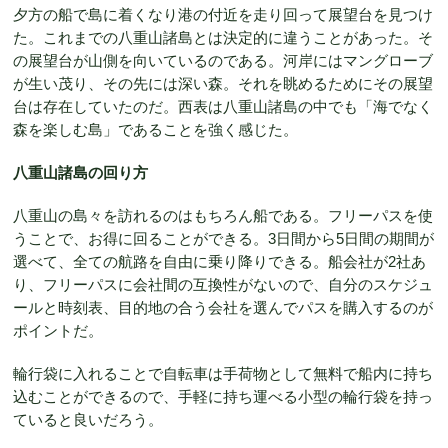
夕方の船で島に着くなり港の付近を走り回って展望台を見つけ
た。これまでの八重山諸島とは決定的に違うことがあった。そ
の展望台が山側を向いているのである。河岸にはマングローブ
が生い茂り、その先には深い森。それを眺めるためにその展望
台は存在していたのだ。西表は八重山諸島の中でも「海でなく
森を楽しむ島」であることを強く感じた。
八重山諸島の回り方
八重山の島々を訪れるのはもちろん船である。フリーパスを使
うことで、お得に回ることができる。3日間から5日間の期間が
選べて、全ての航路を自由に乗り降りできる。船会社が2社あ
り、フリーパスに会社間の互換性がないので、自分のスケジュ
ールと時刻表、目的地の合う会社を選んでパスを購入するのが
ポイントだ。
輪行袋に入れることで自転車は手荷物として無料で船内に持ち
込むことができるので、手軽に持ち運べる小型の輪行袋を持っ
ていると良いだろう。