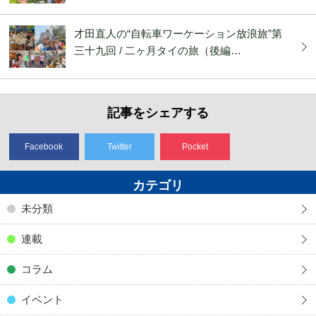
才田直人の“自転車ワーケーション放浪旅”第
三十九回 / 二ヶ月タイの旅（後編…
記事をシェアする
Facebook
Twitter
Pocket
カテゴリ
未分類
連載
コラム
イベント