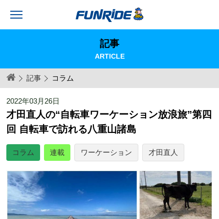
記事
ARTICLE
記事
コラム
2022年03月26日
才田直人の“自転車ワーケーション放浪旅”第四
回 自転車で訪れる八重山諸島
コラム
連載
ワーケーション
才田直人